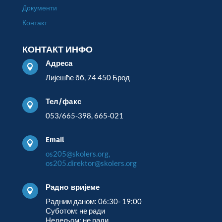
Документи
Контакт
КОНТАКТ ИНФО
Адреса

Лијешће бб, 74 450 Брод
Тел/факс

053/665-398, 665-021
Email

os205@skolers.org,
os205.direktor@skolers.org
Радно вријеме

Радним даном: 06:30- 19:00
Суботом: не ради
Недељом: не ради