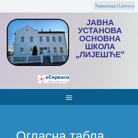
Ћирилица
|
Latinica
ЈАВНА
УСТАНОВА
ОСНОВНА
ШКОЛА
„ЛИЈЕШЋЕ“
Огласна табла