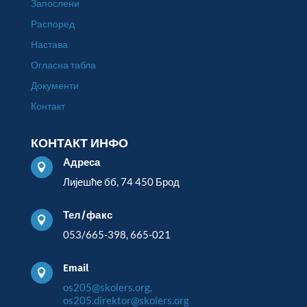
Запослени
Распоред
Настава
Огласна табла
Документи
Контакт
КОНТАКТ ИНФО
Адреса

Лијешће бб, 74 450 Брод
Тел/факс

053/665-398, 665-021
Email

os205@skolers.org,
os205.direktor@skolers.org