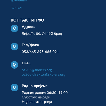
Документи
Контакт
КОНТАКТ ИНФО
Адреса

Лијешће бб, 74 450 Брод
Тел/факс

053/665-398, 665-021
Email

os205@skolers.org,
os205.direktor@skolers.org
Радно вријеме

Радним даном: 06:30- 19:00
Суботом: не ради
Недељом: не ради