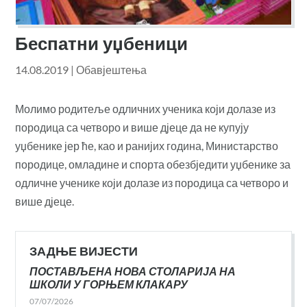
Беспатни уџбеници
14.08.2019
|
Обавјештења
Молимо родитеље одличних ученика који долазе из
породица са четворо и више дјеце да не купују
уџбенике јер ће, као и ранијих година, Министарство
породице, омладине и спорта обезбједити уџбенике за
одличне ученике који долазе из породица са четворо и
више дјеце.
ЗАДЊЕ ВИЈЕСТИ
ПОСТАВЉЕНА НОВА СТОЛАРИЈА НА
ШКОЛИ У ГОРЊЕМ КЛАКАРУ
07/07/2026