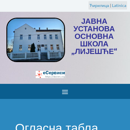
Ћирилица
|
Latinica
ЈАВНА
УСТАНОВА
ОСНОВНА
ШКОЛА
„ЛИЈЕШЋЕ“
Огласна табла