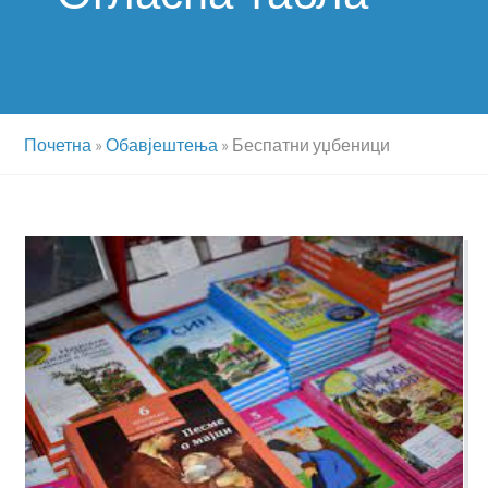
Почетна
»
Обавјештења
»
Беспатни уџбеници