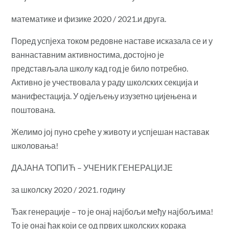
математике и физике 2020 / 2021.и друга.
Поред успјеха током редовне наставе исказала се и у
ваннаставним активностима, достојно је
представљала школу кад год је било потребно.
Активно је учествовала у раду школских секција и
манифестација. У одјељењу изузетно цијењена и
поштована.
Желимо јој пуно среће у животу и успјешан наставак
школовања!
ДАЈАНА ТОПИЋ – УЧЕНИК ГЕНЕРАЦИЈЕ
за школску 2020 / 2021. годину
Ђак генерације – то је онај најбољи међу најбољима!
То је онај ђак који се од првих школских корака