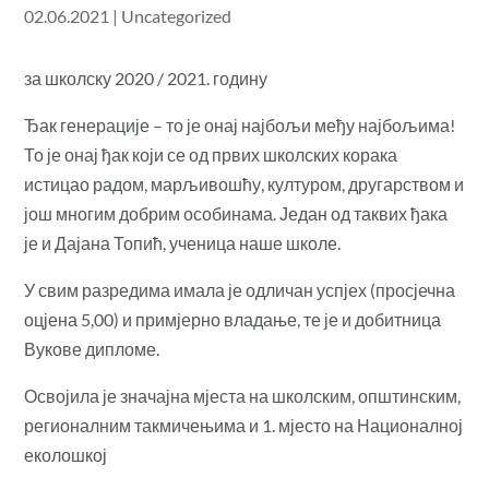
02.06.2021
|
Uncategorized
за школску 2020 / 2021. годину
Ђак генерације – то је онај најбољи међу најбољима!
То је онај ђак који се од првих школских корака
истицао радом, марљивошћу, културом, другарством и
још многим добрим особинама. Један од таквих ђака
је и Дајана Топић, ученица наше школе.
У свим разредима имала је одличан успјех (просјечна
оцјена 5,00) и примјерно владање, те је и добитница
Вукове дипломе.
Освојила је значајна мјеста на школским, општинским,
регионалним такмичењима и 1. мјесто на Националној
еколошкој