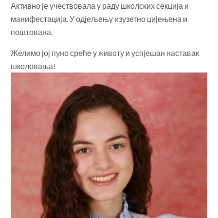
Активно је учествовала у раду школских секција и
манифестација. У одјељењу изузетно цијењена и
поштована.
Желимо јој пуно среће у животу и успјешан наставак
школовања!