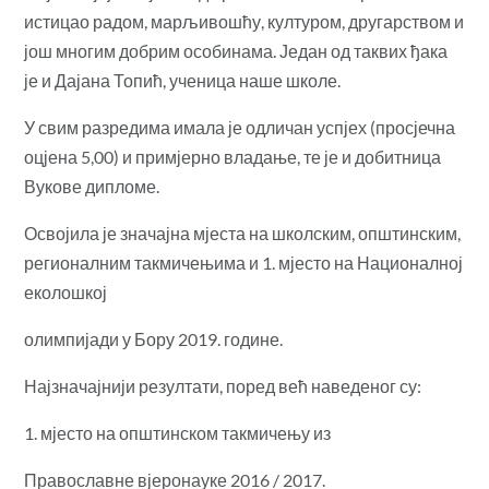
истицао радом, марљивошћу, културом, другарством и
још многим добрим особинама. Један од таквих ђака
је и Дајана Топић, ученица наше школе.
У свим разредима имала је одличан успјех (просјечна
оцјена 5,00) и примјерно владање, те је и добитница
Вукове дипломе.
Освојила је значајна мјеста на школским, општинским,
регионалним такмичењима и 1. мјесто на Националној
еколошкој
олимпијади у Бору 2019. године.
Најзначајнији резултати, поред већ наведеног су:
1. мјесто на општинском такмичењу из
Православне вјеронауке 2016 / 2017.