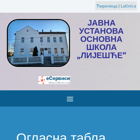
Ћирилица
|
Latinica
ЈАВНА
УСТАНОВА
ОСНОВНА
ШКОЛА
„ЛИЈЕШЋЕ“
Огласна табла