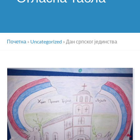
Почетна
»
Uncategorized
»
Дан српског јединства