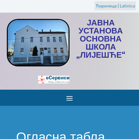
Ћирилица
|
Latinica
ЈАВНА
УСТАНОВА
ОСНОВНА
ШКОЛА
„ЛИЈЕШЋЕ“
Огласна табла