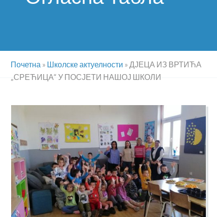
Почетна
»
Школске актуелности
»
ДЈЕЦА ИЗ ВРТИЋА
„СРЕЋИЦА“ У ПОСЈЕТИ НАШОЈ ШКОЛИ