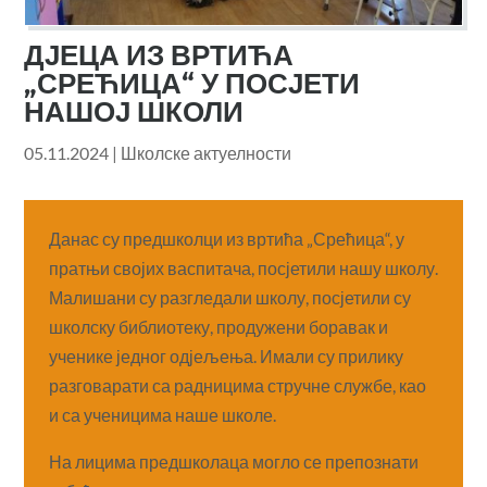
ДЈЕЦА ИЗ ВРТИЋА
„СРЕЋИЦА“ У ПОСЈЕТИ
НАШОЈ ШКОЛИ
05.11.2024
|
Школске актуелности
Данас су предшколци из вртића „Срећица“, у
пратњи својих васпитача, посјетили нашу школу.
Малишани су разгледали школу, посјетили су
школску библиотеку, продужени боравак и
ученике једног одјељења. Имали су прилику
разговарати са радницима стручне службе, као
и са ученицима наше школе.
На лицима предшколаца могло се препознати