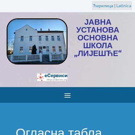
Ћирилица
|
Latinica
ЈАВНА
УСТАНОВА
ОСНОВНА
ШКОЛА
„ЛИЈЕШЋЕ“
Огласна табла