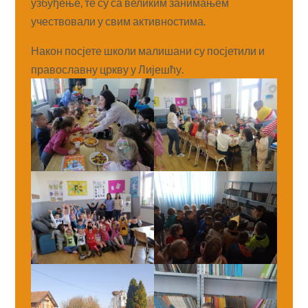
узбуђење, те су са великим занимањем
учествовали у свим активностима.
Након посјете школи малишани су
посјетили и
православну цркву у Лијешћу.