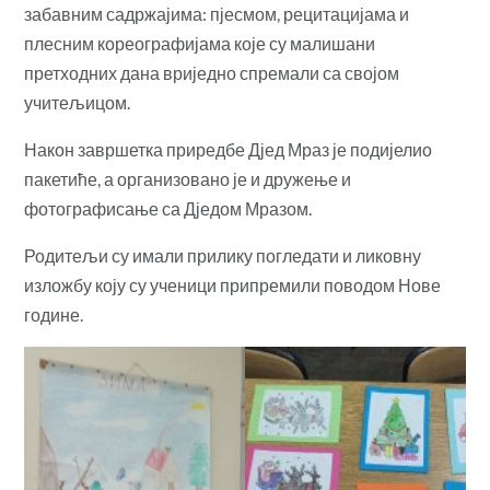
забавним садржајима: пјесмом, рецитацијама и
плесним кореографијама које су малишани
претходних дана вриједно спремали са својом
учитељицом.
Након завршетка приредбе Дјед Мраз је подијелио
пакетиће, а организовано је и дружење и
фотографисање са Дједом Мразом.
Родитељи су имали прилику погледати и ликовну
изложбу коју су ученици припремили поводом Нове
године.