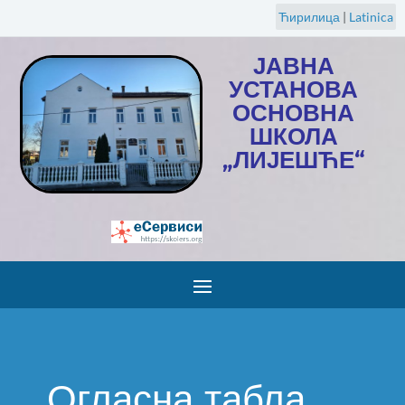
Ћирилица
|
Latinica
ЈАВНА
УСТАНОВА
ОСНОВНА
ШКОЛА
„ЛИЈЕШЋЕ“
Огласна табла