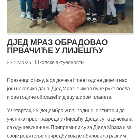
ДЈЕД МРАЗ ОБРАДОВАО
ПРВАЧИЋЕ У ЛИЈЕШЋУ
27.12.2025
|
Школске актуелности
Празници стижу, а од дочека Нове године дијели нас
још неколико дана. Дјед Мраз је имао пуне руке посла
и ове године обилазећи дјецу широм планете.
У четвртак, 25. децембра 2025. године је стигао и до
ученика првог разреда у Лијешћу. Дјеца су га дочекала
са одушевљењем. Припремили су за Дједа Мраза и за
своје родитеље приредбу која је обиловала разним