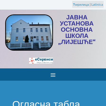
Ћирилица
|
Latinica
ЈАВНА
УСТАНОВА
ОСНОВНА
ШКОЛА
„ЛИЈЕШЋЕ“
Огласна табла