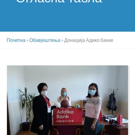
Почетна
»
Обавјештења
»
Донација Адико банке