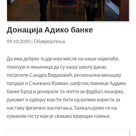
Донација Адико банке
09.10.2020
|
Обавјештења
Да има добрих људи који мисле на наше најмлађе,
показује и чињеница да су нашу школу данас
посјетиле Сандра Видаковић, регионални менаџер
продаје и Сњежана Вукман, шеф пословнице Аддико
банке Брод и донирале 16 лопти за фудбал, кошарку,
рукомет и одбојку које ће бити од велике користи за
наставу физичког васпитања. Захваљујемо се на
хуманом гесту који је свакако вриједан пажње.