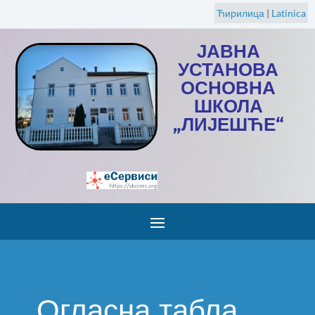
Ћирилица
|
Latinica
ЈАВНА
УСТАНОВА
ОСНОВНА
ШКОЛА
„ЛИЈЕШЋЕ“
Огласна табла