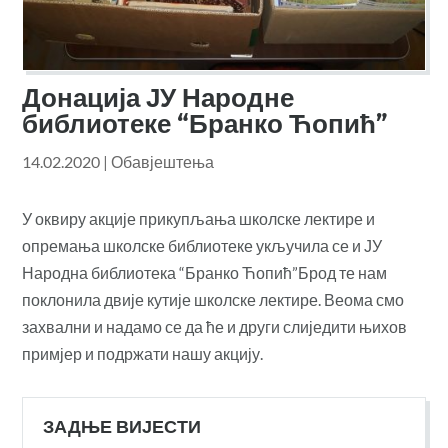
Донација ЈУ Народне
библиотеке “Бранко Ћопић”
14.02.2020
|
Обавјештења
У оквиру акције прикупљања школске лектире и
опремања школске библиотеке укључила се и ЈУ
Народна библиотека “Бранко Ћопић”Брод те нам
поклонила двије кутије школске лектире. Веома смо
захвални и надамо се да ће и други слиједити њихов
примјер и подржати нашу акцију.
ЗАДЊЕ ВИЈЕСТИ