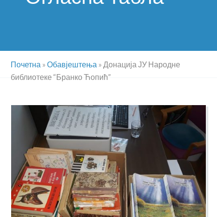
Почетна
»
Обавјештења
»
Донација ЈУ Народне
библиотеке “Бранко Ћопић”