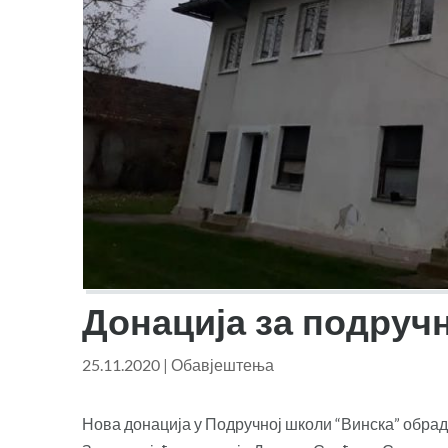
Донација за подручн
25.11.2020
|
Обавјештења
Нова донација у Подручној школи “Винска” обрад