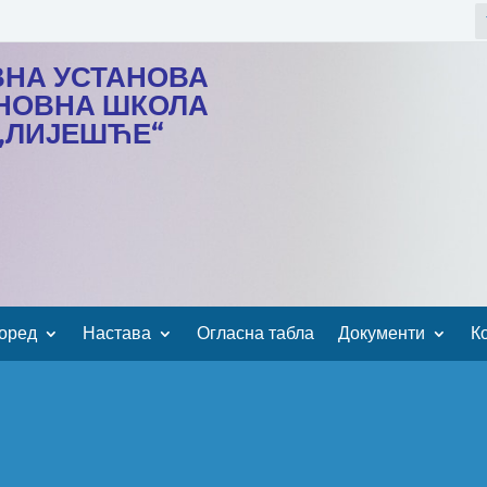
ВНА УСТАНОВА
НОВНА ШКОЛА
„ЛИЈЕШЋЕ“
оред
Настава
Огласна табла
Документи
К