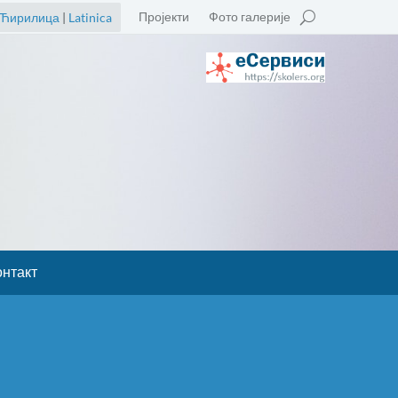
Пројекти
Фото галерије
Ћирилица
|
Latinica
онтакт