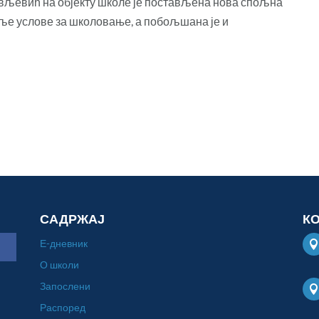
вљевић на објекту школе је постављена нова спољна
оље услове за школовање, а побољшана је и
САДРЖАЈ
К
Е-дневник
О школи
Запослени
Распоред