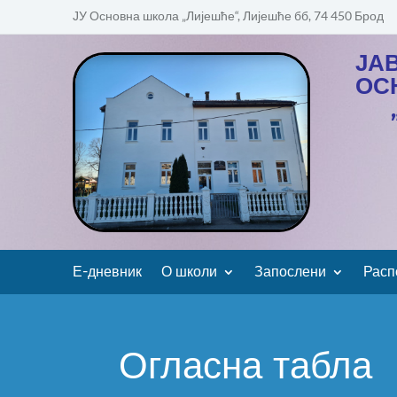
ЈУ Основна школа „Лијешће“, Лијешће бб, 74 450 Брод
ЈА
ОС
Е-дневник
О школи
Запослени
Расп
Огласна табла