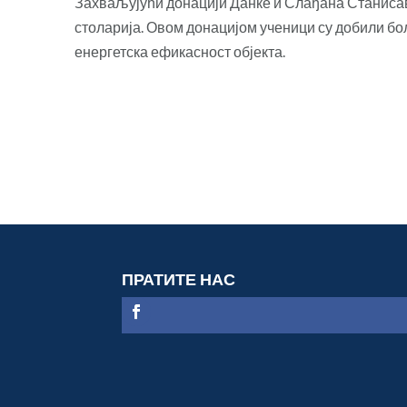
Захваљујући донацији Данке и Слађана Станиса
столарија. Овом донацијом ученици су добили б
енергетска ефикасност објекта.
ПРАТИТЕ НАС