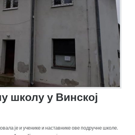
у школу у Винској
овала је и ученике и наставнике ове подручне школе.