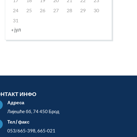
17
18
19
20
21
22
23
24
25
26
27
28
29
30
31
« јул
ОНТАКТ ИНФО
Адреса

Лијешће бб, 74 450 Брод
Тел/факс

053/665-398, 665-021