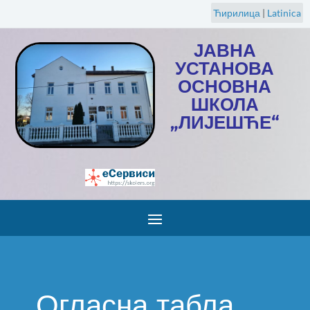
Ћирилица
|
Latinica
ЈАВНА
УСТАНОВА
ОСНОВНА
ШКОЛА
„ЛИЈЕШЋЕ“
Огласна табла