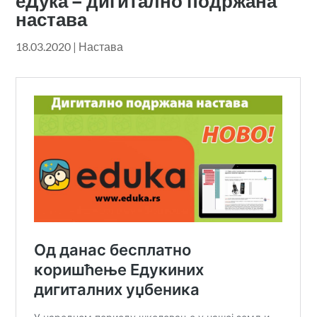
еДука – дигитално подржана
настава
18.03.2020
|
Настава