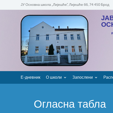
ЈУ Основна школа „Лијешће“, Лијешће бб, 74 450 Брод
ЈА
ОС
Е-дневник
О школи
Запослени
Расп
Огласна табла