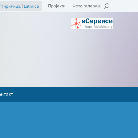
Пројекти
Фото галерије
Ћирилица
|
Latinica
онтакт