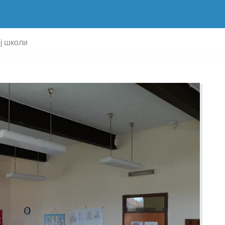
ј школи