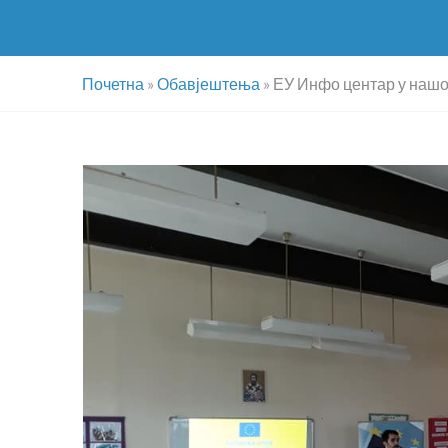
Почетна
»
Обавјештења
»
ЕУ Инфо центар у нашо