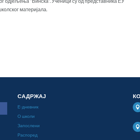
чног одјељења “Винска”. Ученици су од представника ЕУ
колског материјала.
САДРЖАЈ
К
Е-дневник
О школи
Запослени
Распоред