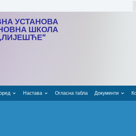
ВНА УСТАНОВА
НОВНА ШКОЛА
„ЛИЈЕШЋЕ“
оред
Настава
Огласна табла
Документи
К