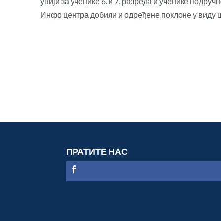
унији за ученике 6. и 7. разреда и ученике подру
Инфо центра добили и одређене поклоне у виду ш
ПРАТИТЕ НАС