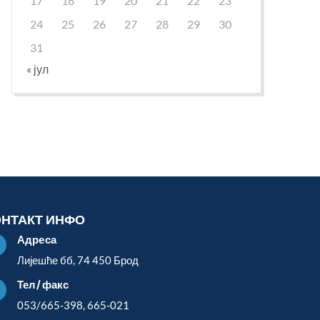
17
18
19
20
21
22
23
24
25
26
27
28
29
30
31
« јул
ОНТАКТ ИНФО
Адреса

Лијешће бб, 74 450 Брод
Тел/факс

053/665-398, 665-021