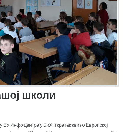
ашој школи
 ЕУ Инфо центра у БиХ и кратак квиз о Европској