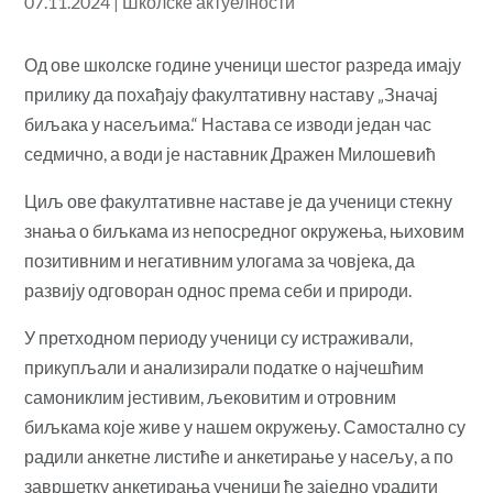
07.11.2024
|
Школске актуелности
Од ове школске године ученици шестог разреда имају
прилику да похађају факултативну наставу „Значај
биљака у насељима.“ Настава се изводи један час
седмично, а води је наставник Дражен Милошевић
Циљ ове факултативне наставе је да ученици стекну
знања о биљкама из непосредног окружења, њиховим
позитивним и негативним улогама за човјека, да
развију одговоран однос према себи и природи.
У претходном периоду ученици су истраживали,
прикупљали и анализирали податке о најчешћим
самониклим јестивим, љековитим и отровним
биљкама које живе у нашем окружењу. Самостално су
радили анкетне листиће и анкетирање у насељу, а по
завршетку анкетирања ученици ће заједно урадити