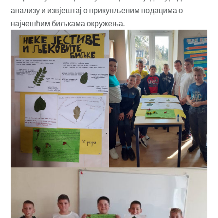
анализу и извјештај о прикупљеним подацима о
најчешћим биљкама окружења.