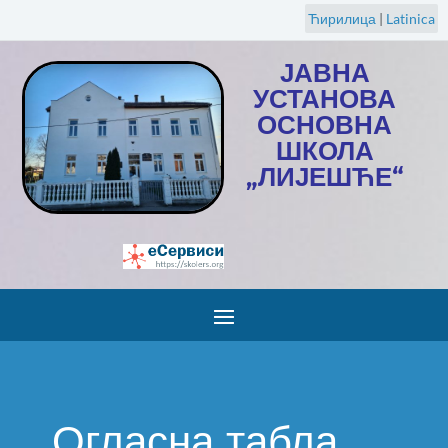
Ћирилица
|
Latinica
ЈАВНА
УСТАНОВА
ОСНОВНА
ШКОЛА
„ЛИЈЕШЋЕ“
Огласна табла