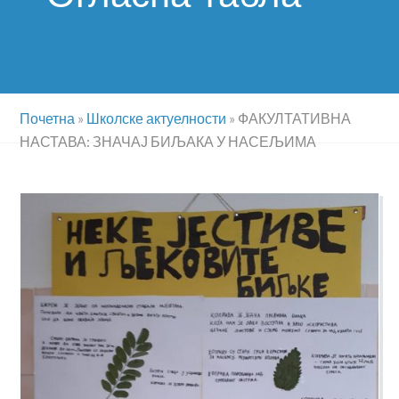
Почетна
»
Школске актуелности
»
ФАКУЛТАТИВНА
НАСТАВА: ЗНАЧАЈ БИЉАКА У НАСЕЉИМА