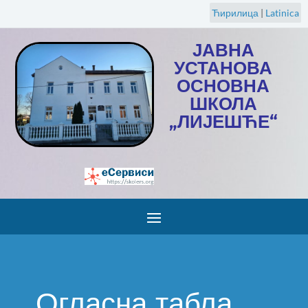
Ћирилица
|
Latinica
ЈАВНА
УСТАНОВА
ОСНОВНА
ШКОЛА
„ЛИЈЕШЋЕ“
Огласна табла