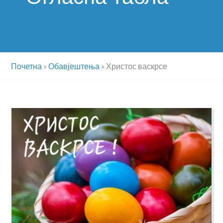
Почетна
»
Обавјештења
»
Христос васкрсе