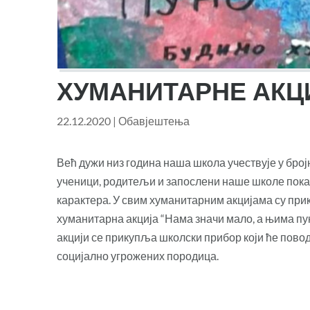
ХУМАНИТАРНЕ АКЦ
22.12.2020
|
Обавјештења
Већ дужи низ година наша школа учествује у бро
ученици, родитељи и запослени наше школе покаж
карактера. У свим хуманитарним акцијама су прик
хуманитарна акција “Нама значи мало, а њима пун
акцији се прикупља школски прибор који ће пов
социјално угрожених породица.