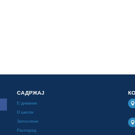
САДРЖАЈ
К
Е-дневник
О школи
Запослени
Распоред