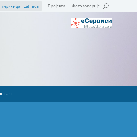
Пројекти
Фото галерије
Ћирилица
|
Latinica
онтакт