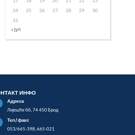
17
18
19
20
21
22
23
24
25
26
27
28
29
30
31
« јул
ОНТАКТ ИНФО
Адреса

Лијешће бб, 74 450 Брод
Тел/факс

053/665-398, 665-021