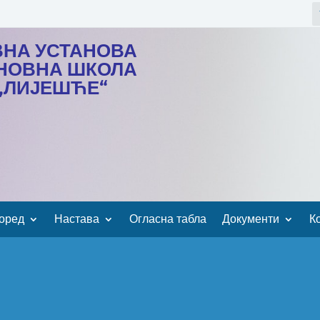
ВНА УСТАНОВА
НОВНА ШКОЛА
„ЛИЈЕШЋЕ“
оред
Настава
Огласна табла
Документи
К