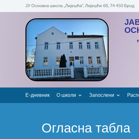
ЈУ Основна школа „Лијешће“, Лијешће бб, 74 450 Брод
ЈА
ОС
Е-дневник
О школи
Запослени
Расп
Огласна табла