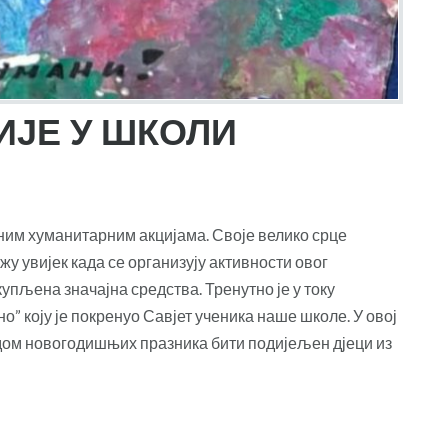
ИЈЕ У ШКОЛИ
јним хуманитарним акцијама. Своје велико срце
у увијек када се организују активности овог
упљена значајна средства. Тренутно је у току
о” коју је покренуо Савјет ученика наше школе. У овој
одом новогодишњих празника бити подијељен дјеци из