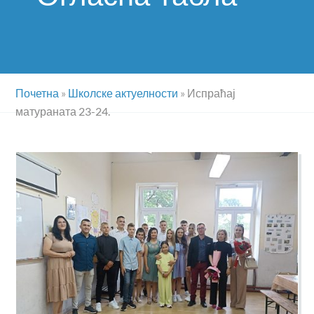
Почетна
»
Школске актуелности
»
Испраћај
матураната 23-24.