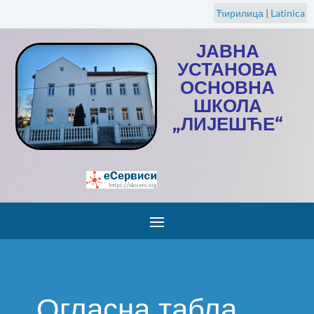
Ћирилица
|
Latinica
ЈАВНА
УСТАНОВА
ОСНОВНА
ШКОЛА
„ЛИЈЕШЋЕ“
Огласна табла