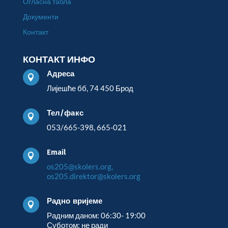
Огласна табла
Документи
Контакт
КОНТАКТ ИНФО
Адреса

Лијешће бб, 74 450 Брод
Тел/факс

053/665-398, 665-021
Email

os205@skolers.org,
os205.direktor@skolers.org
Радно вријеме

Радним даном: 06:30- 19:00
Суботом: не ради