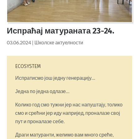
Испраћај матураната 23-24.
03.06.2024
|
Школске актуелности
ECOSYSTEM
Испратисмо још једну генерацију…
Једна по једна одлазе…
Колико год смо тужни јер нас напуштају, толико
смо и срећни јер иду напријед, проналазе свој
пут и проналазе себе.
Драги матуранти, желимо вам много среће,