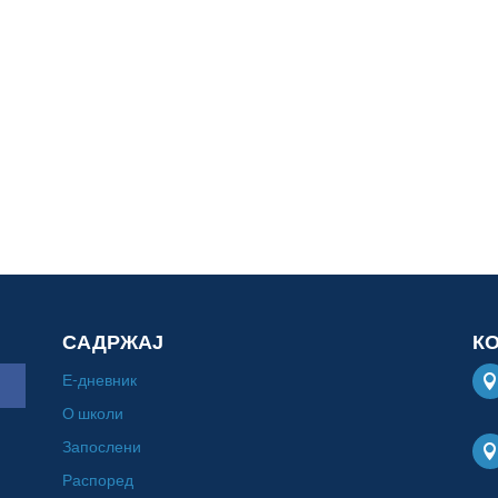
САДРЖАЈ
К
Е-дневник
О школи
Запослени
Распоред