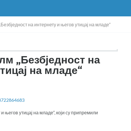
езбједност на интернету и његов утицај на младе“
м „Безбједност на
тицај на младе“
88722864683
и његов утицај на младе“, који су припремили