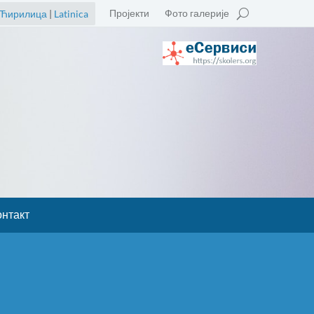
Пројекти
Фото галерије
Ћирилица
|
Latinica
онтакт