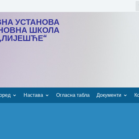
ВНА УСТАНОВА
НОВНА ШКОЛА
„ЛИЈЕШЋЕ“
оред
Настава
Огласна табла
Документи
К