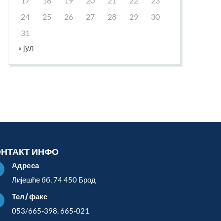
17
18
19
20
21
22
23
24
25
26
27
28
29
30
31
« јул
ОНТАКТ ИНФО
Адреса

Лијешће бб, 74 450 Брод
Тел/факс

053/665-398, 665-021