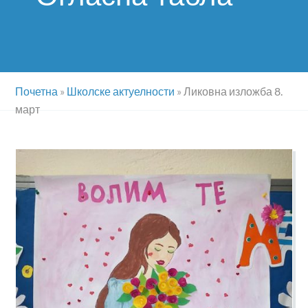
Почетна
»
Школске актуелности
»
Ликовна изложба 8.
март