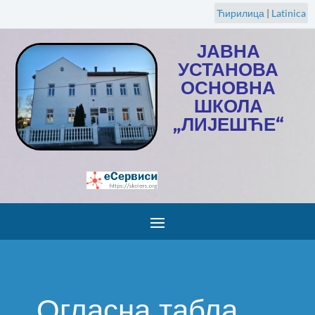
Ћирилица
|
Latinica
ЈАВНА
УСТАНОВА
ОСНОВНА
ШКОЛА
„ЛИЈЕШЋЕ“
Огласна табла