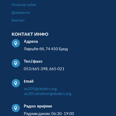
Огласна табла
Документи
Контакт
КОНТАКТ ИНФО
Адреса

Лијешће бб, 74 450 Брод
Тел/факс

053/665-398, 665-021
Email

os205@skolers.org,
os205.direktor@skolers.org
Радно вријеме

Радним даном: 06:30- 19:00