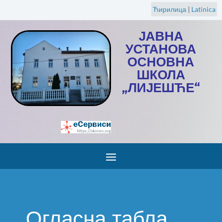
Ћирилица
|
Latinica
ЈАВНА
УСТАНОВА
ОСНОВНА
ШКОЛА
„ЛИЈЕШЋЕ“
Огласна табла