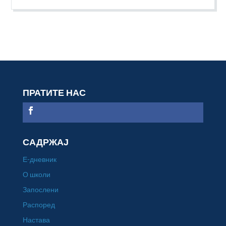
ПРАТИТЕ НАС
САДРЖАЈ
Е-дневник
О школи
Запослени
Распоред
Настава