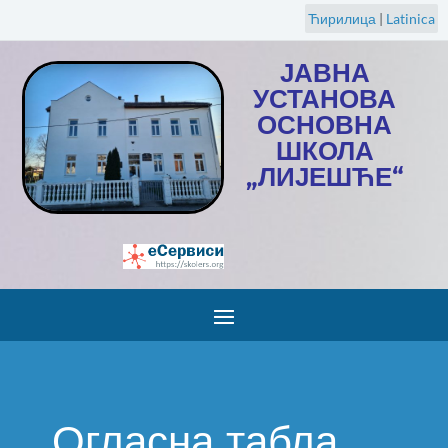
Ћирилица
|
Latinica
ЈАВНА
УСТАНОВА
ОСНОВНА
ШКОЛА
„ЛИЈЕШЋЕ“
Огласна табла