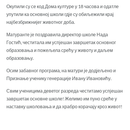
Окупили су се код Дома културе у 18 часова и одатле
упутили ка основној школи гдје су обиљежили крај
најбезбрижнијег животног доба.
Матуранте је поздравила директор школе Нада
Гостић, честитала им успјешан завршетак основног
образовања и пожељела срећу у животу и даљем
образовању.
Осим
забавног програма, на матури је додјељено и
Признање ученику генерације Ивану Ивановићу.
Свим ученицима деветог разреда честитамо успјешан
завршетак основне школе! Желимо им пуно среће у
наставку школовања и да храбро корачају кроз живот!