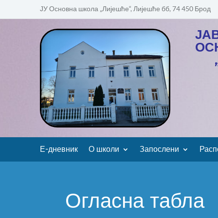
ЈУ Основна школа „Лијешће“, Лијешће бб, 74 450 Брод
ЈА
ОС
Е-дневник
О школи
Запослени
Расп
Огласна табла