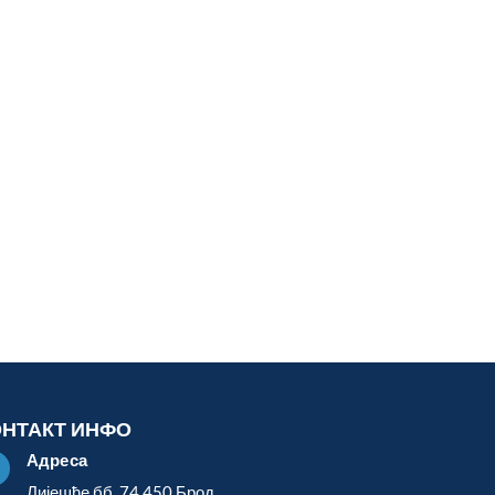
ОНТАКТ ИНФО
Адреса

Лијешће бб, 74 450 Брод