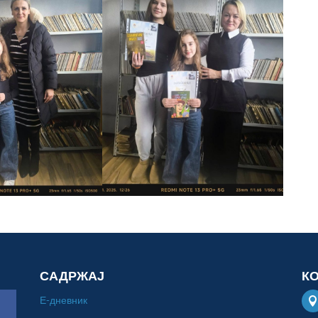
САДРЖАЈ
К
Е-дневник