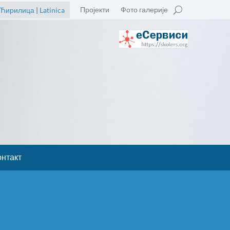
Пројекти
Фото галерије
Ћирилица
|
Latinica
онтакт