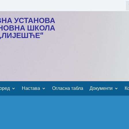
ВНА УСТАНОВА
НОВНА ШКОЛА
„ЛИЈЕШЋЕ“
оред
Настава
Огласна табла
Документи
К