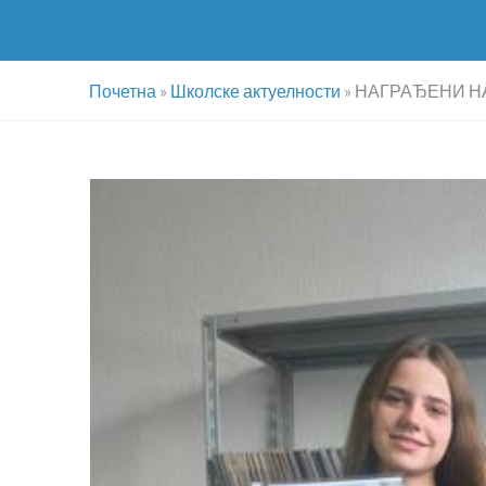
Почетна
»
Школске актуелности
»
НАГРАЂЕНИ Н