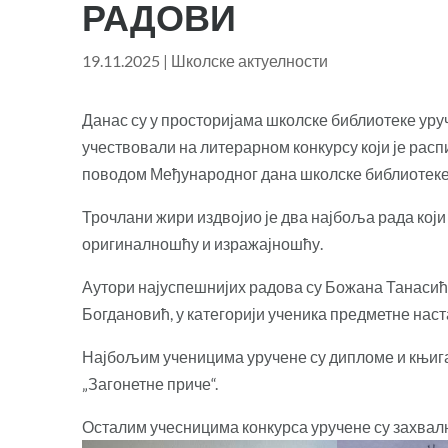
РАДОВИ
19.11.2025
|
Школске актуелности
Данас су у просторијама школске библиотеке уруч
учествовали на литерарном конкурсу који је расп
поводом Међународног дана школске библиотеке
Трочлани жири издвојио је два најбоља рада који
оригиналношћу и изражајношћу.
Аутори најуспешнијих радова су Божана Танасић,
Богдановић, у категорији ученика предметне наст
Најбољим ученицима уручене су дипломе и књиг
„Загонетне приче“.
Осталим учесницима конкурса уручене су захвал