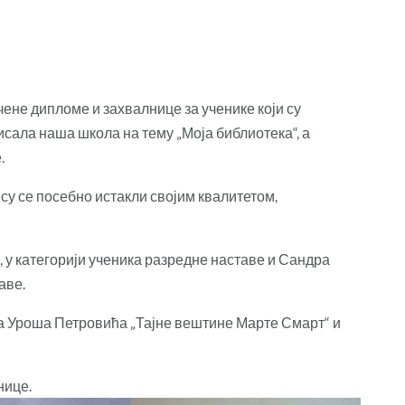
ене дипломе и захвалнице за ученике који су
исала наша школа на тему „Моја библиотека“, а
.
 су се посебно истакли својим квалитетом,
 у категорији ученика разредне наставе и Сандра
аве.
а Уроша Петровића „Тајне вештине Марте Смарт“ и
нице.