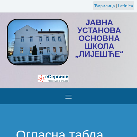
Ћирилица
|
Latinica
ЈАВНА
УСТАНОВА
ОСНОВНА
ШКОЛА
„ЛИЈЕШЋЕ“
Огласна табла