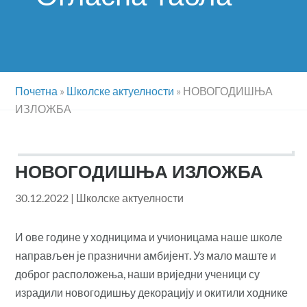
Почетна
»
Школске актуелности
»
НОВОГОДИШЊА
ИЗЛОЖБА
НОВОГОДИШЊА ИЗЛОЖБА
30.12.2022
|
Школске актуелности
И ове године у ходницима и учионицама наше школе
направљен је празнични амбијент. Уз мало маште и
доброг расположења, наши вриједни ученици су
израдили новогодишњу декорацију и окитили ходнике