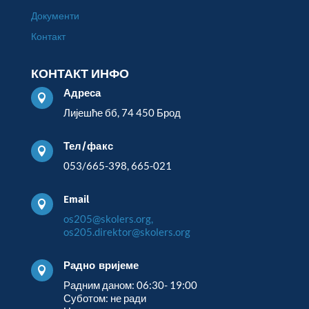
Документи
Контакт
КОНТАКТ ИНФО
Адреса

Лијешће бб, 74 450 Брод
Тел/факс

053/665-398, 665-021
Email

os205@skolers.org,
os205.direktor@skolers.org
Радно вријеме

Радним даном: 06:30- 19:00
Суботом: не ради