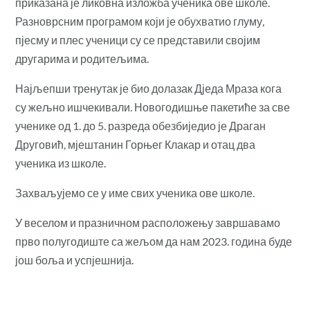
приказана је ликовна изложба ученика ове школе.
Разноврсним програмом који је обухватио глуму,
пјесму и плес ученици су се представили својим
другарима и родитељима.
Најљепши тренутак је био долазак Дједа Мраза кога
су жељно ишчекивали. Новогодишње пакетиће за све
ученике од 1. до 5. разреда обезбиједио је
Драган
Друговић, мјештанин Горњег Клакар и отац два
ученика из школе.
Захваљујемо се у име свих ученика ове школе.
У веселом и празничном расположењу завршавамо
прво полугодиште са жељом да нам 2023. година буде
још боља и успјешнија.