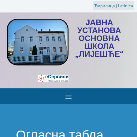
Ћирилица
|
Latinica
ЈАВНА
УСТАНОВА
ОСНОВНА
ШКОЛА
„ЛИЈЕШЋЕ“
Огласна табла