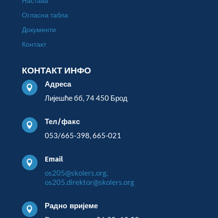
Настава
Огласна табла
Документи
Контакт
КОНТАКТ ИНФО
Адреса

Лијешће бб, 74 450 Брод
Тел/факс

053/665-398, 665-021
Email

os205@skolers.org,
os205.direktor@skolers.org
Радно вријеме
