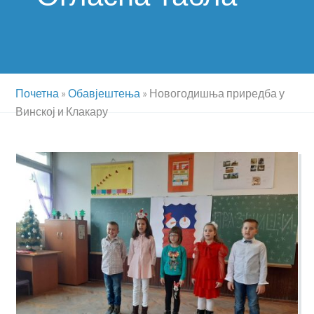
Почетна
»
Обавјештења
»
Новогодишња приредба у
Винској и Клакару