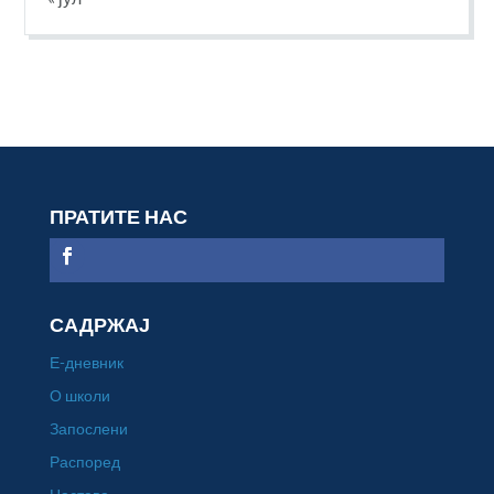
ПРАТИТЕ НАС
САДРЖАЈ
Е-дневник
О школи
Запослени
Распоред