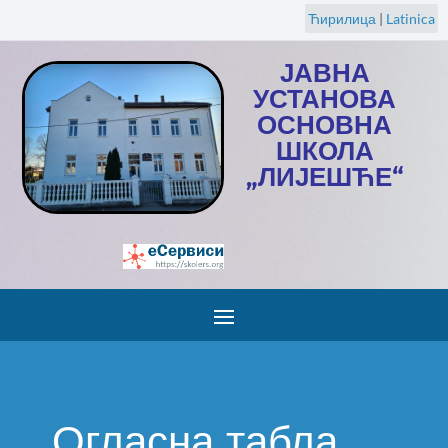
Ћирилица
|
Latinica
ЈАВНА
УСТАНОВА
ОСНОВНА
ШКОЛА
„ЛИЈЕШЋЕ“
Огласна табла