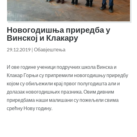
Новогодишња приредба у
Винској и Клакару
29.12.2019
|
Обавјештења
И ове године ученици подручних школа Винска и
Клакар Горњи су припремили новогодишњу приредбу
којом су обиљежили крај првог полугодишта али и
долазак новогодишњих празника. Овим дивним
приредбама наши малишани су пожељели свима
срећну Нову годину.