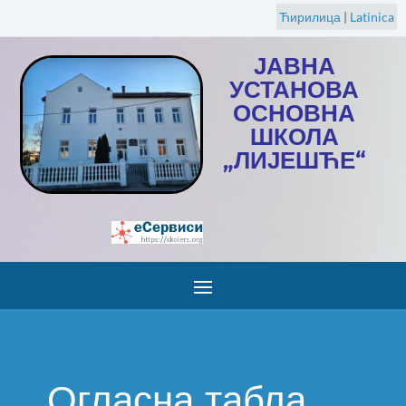
Ћирилица
|
Latinica
ЈАВНА
УСТАНОВА
ОСНОВНА
ШКОЛА
„ЛИЈЕШЋЕ“
Огласна табла