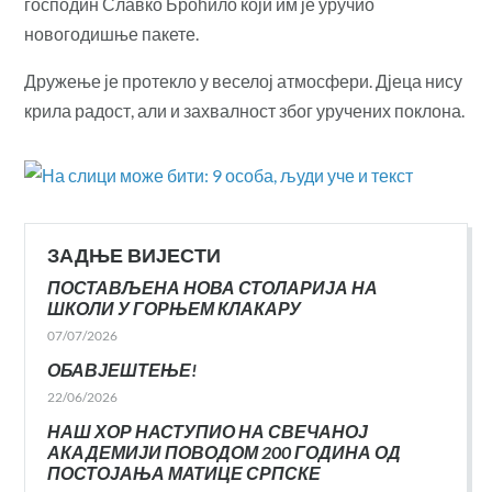
господин Славко Броћило који им је уручио
новогодишње пакете.
Дружење је протекло у веселој атмосфери. Дјеца нису
крила радост, али и захвалност због уручених поклона.
ЗАДЊЕ ВИЈЕСТИ
ПОСТАВЉЕНА НОВА СТОЛАРИЈА НА
ШКОЛИ У ГОРЊЕМ КЛАКАРУ
07/07/2026
ОБАВЈЕШТЕЊЕ!
22/06/2026
НАШ ХОР НАСТУПИО НА СВЕЧАНОЈ
АКАДЕМИЈИ ПОВОДОМ 200 ГОДИНА ОД
ПОСТОЈАЊА МАТИЦЕ СРПСКЕ