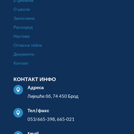
Е-дневник
О школи
Запослени
Распоред
Настава
Огласна табла
Документи
Контакт
КОНТАКТ ИНФО
Адреса

Лијешће бб, 74 450 Брод
Тел/факс

053/665-398, 665-021
Email