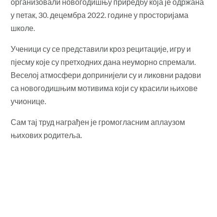
организовали новогодишњу приредбу која је одржана
у петак, 30. децембра 2022. године у просторијама
школе.
Ученици су се представили кроз рецитације, игру и
пјесму које су претходних дана неуморно спремали.
Веселој атмосфери допринијели су и ликовни радови
са новогодишњим мотивима који су красили њихове
учионице.
Сам тај труд награђен је
громогласним аплаузом
њихових родитеља.