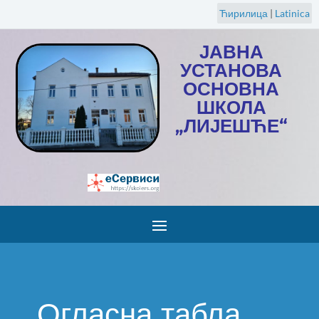
Ћирилица
|
Latinica
ЈАВНА
УСТАНОВА
ОСНОВНА
ШКОЛА
„ЛИЈЕШЋЕ“
Огласна табла