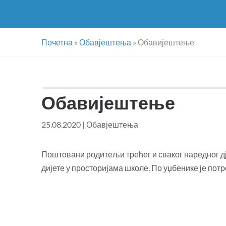
Почетна
»
Обавјештења
»
Обавијештење
Обавијештење
25.08.2020
|
Обавјештења
Поштовани родитељи трећег и сваког наредног дј
дијете у просторијама школе. По уџбенике је потр