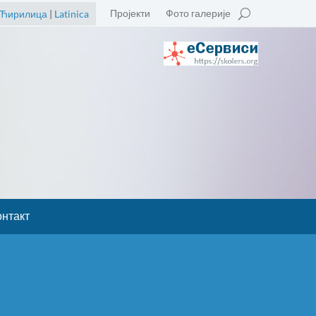
Пројекти
Фото галерије
Ћирилица
|
Latinica
онтакт