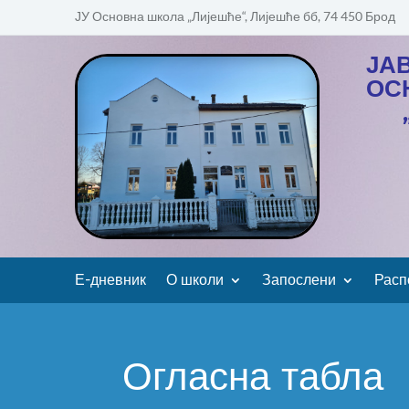
ЈУ Основна школа „Лијешће“, Лијешће бб, 74 450 Брод
ЈА
ОС
Е-дневник
О школи
Запослени
Расп
Огласна табла