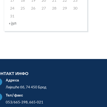
17
18
19
20
21
22
23
24
25
26
27
28
29
30
31
« јул
ОНТАКТ ИНФО
Адреса

Лијешће бб, 74 450 Брод
Тел/факс

053/665-398, 665-021