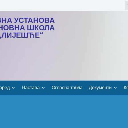
ВНА УСТАНОВА
НОВНА ШКОЛА
„ЛИЈЕШЋЕ“
оред
Настава
Огласна табла
Документи
К