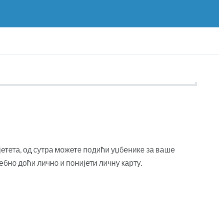
етета, од сутра можете подићи уџбенике за ваше
ебно доћи лично и понијети личну карту.