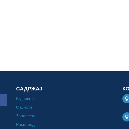
САДРЖАЈ
К
Е-дневник
О школи
Запослени
Распоред