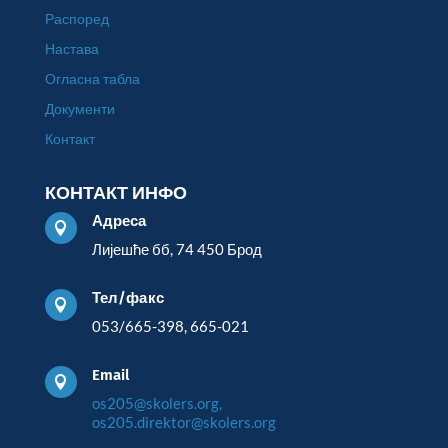
Распоред
Настава
Огласна табла
Документи
Контакт
КОНТАКТ ИНФО
Адреса

Лијешће бб, 74 450 Брод
Тел/факс

053/665-398, 665-021
Email

os205@skolers.org,
os205.direktor@skolers.org