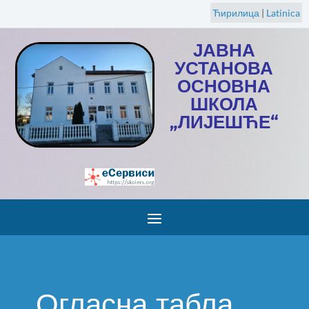
Ћирилица
|
Latinica
ЈАВНА
УСТАНОВА
ОСНОВНА
ШКОЛА
„ЛИЈЕШЋЕ“
Огласна табла