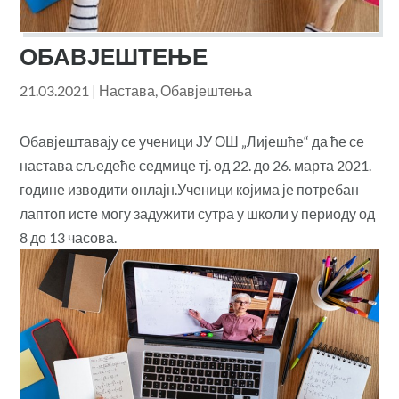
ОБАВЈЕШТЕЊЕ
21.03.2021
|
Настава
,
Обавјештења
Обавјештавају се ученици ЈУ ОШ „Лијешће“ да ће се
настава сљедеће седмице тј. од 22. до 26. марта 2021.
године изводити онлајн.Ученици којима је потребан
лаптоп исте могу задужити сутра у школи у периоду од
8 до 13 часова.