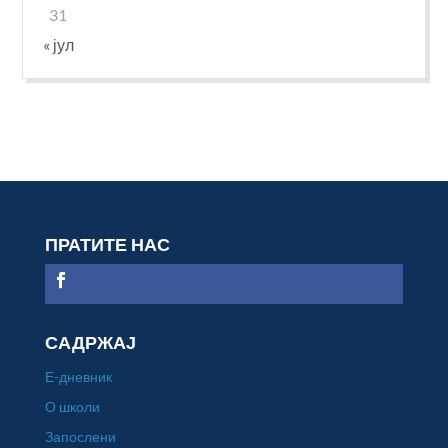
31
« јул
ПРАТИТЕ НАС
САДРЖАЈ
Е-дневник
О школи
Запослени