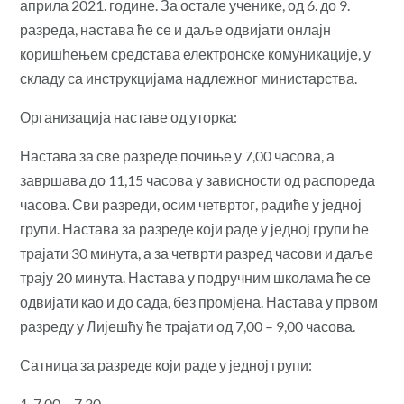
априла 2021. године. За остале ученике, од 6. до 9.
разреда, настава ће се и даље одвијати онлајн
коришћењем средстава електронске комуникације, у
складу са инструкцијама надлежног министарства.
Организација наставе од уторка:
Настава за све разреде почиње у 7,00 часова, а
завршава до 11,15 часова у зависности од распореда
часова. Сви разреди, осим четвртог, радиће у једној
групи. Настава за разреде који раде у једној групи ће
трајати 30 минута, а за четврти разред часови и даље
трају 20 минута. Настава у подручним школама ће се
одвијати као и до сада, без промјена. Настава у првом
разреду у Лијешћу ће трајати од 7,00 – 9,00 часова.
Сатница за разреде који раде у једној групи:
1. 7,00 – 7,30