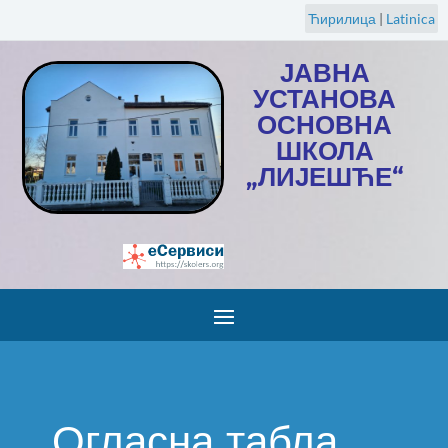
Ћирилица
|
Latinica
ЈАВНА
УСТАНОВА
ОСНОВНА
ШКОЛА
„ЛИЈЕШЋЕ“
Огласна табла