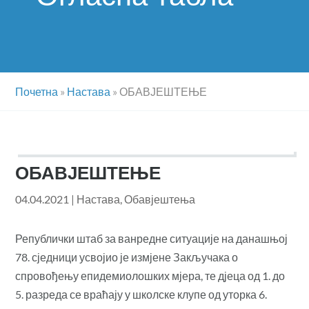
Почетна
»
Настава
»
ОБАВЈЕШТЕЊЕ
ОБАВЈЕШТЕЊЕ
04.04.2021
|
Настава
,
Обавјештења
Републички штаб за ванредне ситуације на данашњој
78. сједници усвојио је измјене Закључака о
спровођењу епидемиолошких мјера, те дјеца од 1. до
5. разреда се враћају у школске клупе од уторка 6.