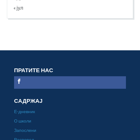
« јул
ПРАТИТЕ НАС
САДРЖАЈ
Е-дневник
О школи
Запослени
Распоред