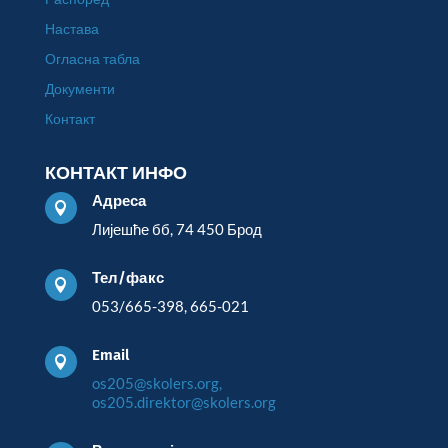
Настава
Огласна табла
Документи
Контакт
КОНТАКТ ИНФО
Адреса

Лијешће бб, 74 450 Брод
Тел/факс

053/665-398, 665-021
Email

os205@skolers.org,
os205.direktor@skolers.org