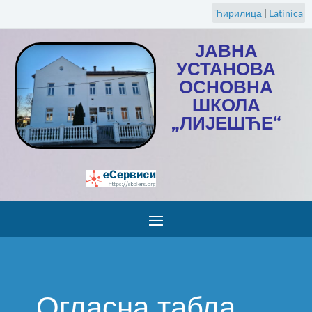
Ћирилица
|
Latinica
ЈАВНА
УСТАНОВА
ОСНОВНА
ШКОЛА
„ЛИЈЕШЋЕ“
Огласна табла