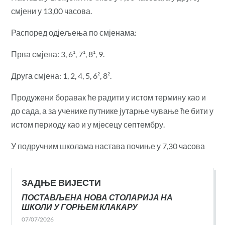
смјени у 13,00 часова.
Распоред одјељења по смјенама:
Прва
смјена: 3, 6¹, 7¹, 8¹, 9.
Друга смјена: 1, 2, 4, 5, 6², 8².
Продужени боравак ће радити у истом термину као и
до сада, а за ученике путнике јутарње чување ће бити у
истом периоду као и у мјесецу септембру.
У подручним школама настава почиње у 7,30 часова
ЗАДЊЕ ВИЈЕСТИ
ПОСТАВЉЕНА НОВА СТОЛАРИЈА НА
ШКОЛИ У ГОРЊЕМ КЛАКАРУ
07/07/2026