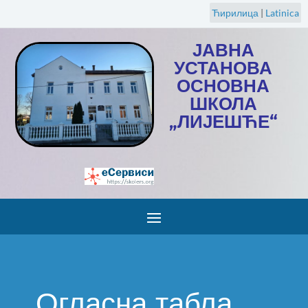
Ћирилица
|
Latinica
ЈАВНА
УСТАНОВА
ОСНОВНА
ШКОЛА
„ЛИЈЕШЋЕ“
Огласна табла