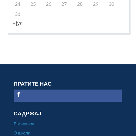
24
25
26
27
28
29
30
31
« јул
ПРАТИТЕ НАС
САДРЖАЈ
Е-дневник
О школи