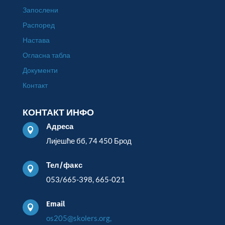
Запослени
Распоред
Настава
Огласна табла
Документи
Контакт
КОНТАКТ ИНФО
Адреса

Лијешће бб, 74 450 Брод
Тел/факс

053/665-398, 665-021
Email

os205@skolers.org,