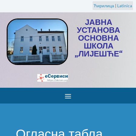
Ћирилица
|
Latinica
ЈАВНА
УСТАНОВА
ОСНОВНА
ШКОЛА
„ЛИЈЕШЋЕ“
Огласна табла