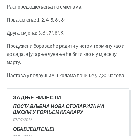
Распоред одјељења по смјенама.
Прва смјена: 1, 2, 4, 5, 6², 8²
Друга смјена: 3, 6¹, 7¹, 8¹, 9.
Продужени боравак ће радити у истом термину као и
до сада, а јутарње чување ће бити као и у мјесецу
марту.
Настава у подручним школама почиње у 7,30 часова.
ЗАДЊЕ ВИЈЕСТИ
ПОСТАВЉЕНА НОВА СТОЛАРИЈА НА
ШКОЛИ У ГОРЊЕМ КЛАКАРУ
07/07/2026
ОБАВЈЕШТЕЊЕ!