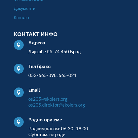
Документи
Контакт
КОНТАКТ ИНФО
Адреса

Лијешће бб, 74 450 Брод
Тел/факс

053/665-398, 665-021
Email

os205@skolers.org,
os205.direktor@skolers.org
Радно вријеме

Радним даном: 06:30- 19:00
Суботом: не ради