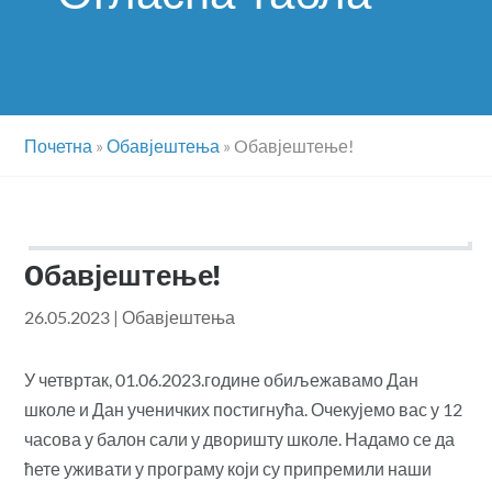
Почетна
»
Обавјештења
»
Oбавјештење!
Oбавјештење!
26.05.2023
|
Обавјештења
У четвртак, 01.06.2023.године обиљежавамо Дан
школе и Дан ученичких постигнућа. Очекујемо вас у 12
часова у балон сали у дворишту школе. Надамо се да
ћете уживати у програму који су припремили наши