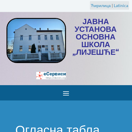
Ћирилица
|
Latinica
ЈАВНА
УСТАНОВА
ОСНОВНА
ШКОЛА
„ЛИЈЕШЋЕ“
Огласна табла