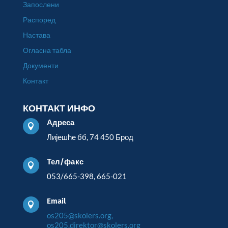
Запослени
Распоред
Настава
Огласна табла
Документи
Контакт
КОНТАКТ ИНФО
Адреса

Лијешће бб, 74 450 Брод
Тел/факс

053/665-398, 665-021
Email

os205@skolers.org,
os205.direktor@skolers.org