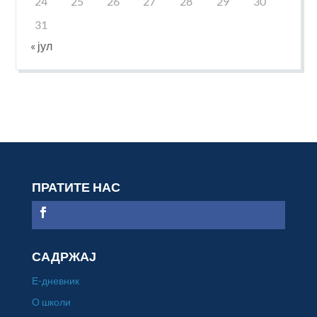
24
25
26
27
28
29
30
31
« јул
ПРАТИТЕ НАС
САДРЖАЈ
Е-дневник
О школи