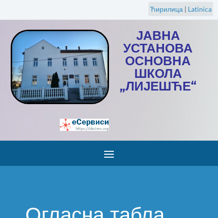
Ћирилица
|
Latinica
ЈАВНА
УСТАНОВА
ОСНОВНА
ШКОЛА
„ЛИЈЕШЋЕ“
Огласна табла