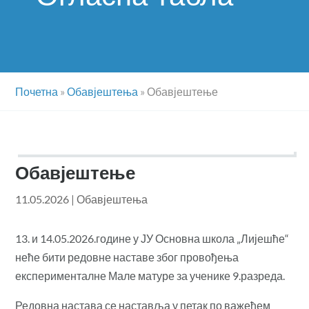
Почетна
»
Обавјештења
»
Обавјештење
Обавјештење
11.05.2026
|
Обавјештења
13. и 14.05.2026.године у ЈУ Основна школа „Лијешће“
неће бити редовне наставе због провођења
експерименталне Мале матуре за ученике 9.разреда.
Редовна настава се наставља у петак по важећем