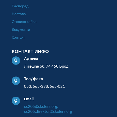
Распоред
Настава
Огласна табла
Документи
Контакт
КОНТАКТ ИНФО
Адреса

Лијешће бб, 74 450 Брод
Тел/факс

053/665-398, 665-021
Email

os205@skolers.org,
os205.direktor@skolers.org