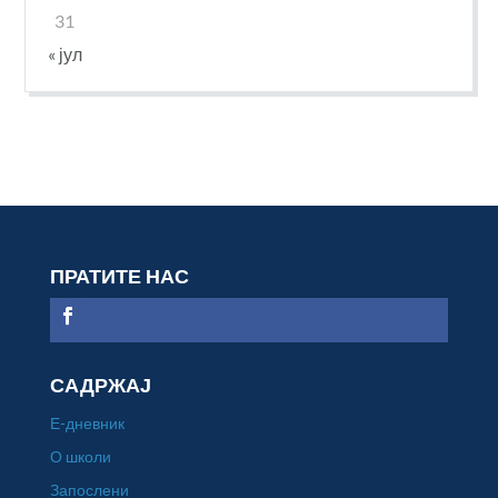
31
« јул
ПРАТИТЕ НАС
САДРЖАЈ
Е-дневник
О школи
Запослени