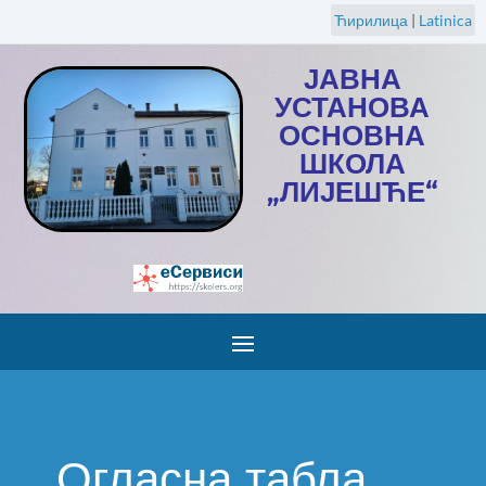
Ћирилица
|
Latinica
ЈАВНА
УСТАНОВА
ОСНОВНА
ШКОЛА
„ЛИЈЕШЋЕ“
Огласна табла