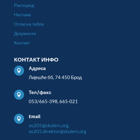
Распоред
Настава
Огласна табла
Документи
Контакт
КОНТАКТ ИНФО
Адреса

Лијешће бб, 74 450 Брод
Тел/факс

053/665-398, 665-021
Email

os205@skolers.org,
os205.direktor@skolers.org