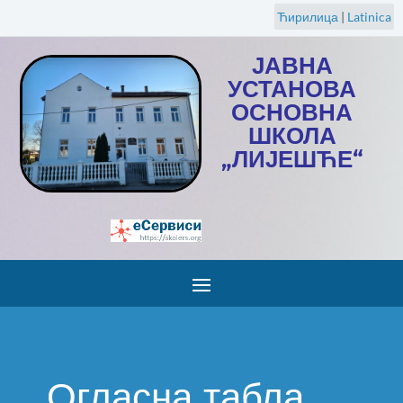
Ћирилица
|
Latinica
ЈАВНА
УСТАНОВА
ОСНОВНА
ШКОЛА
„ЛИЈЕШЋЕ“
Огласна табла