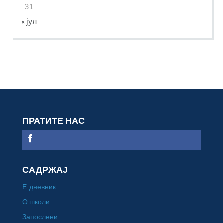
31
« јул
ПРАТИТЕ НАС
САДРЖАЈ
Е-дневник
О школи
Запослени