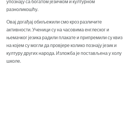
упознају са богатом језичком и културном
разноликошћу.
Овај догађај обиљежили смо кроз различите
активности. Ученици су на часовима енглеског и
њемачког језика радили плакате и припремили су квиз
на којем су могли да провјере колико познају језик и
културу других народа. Изложба је постављена у холу
школе.