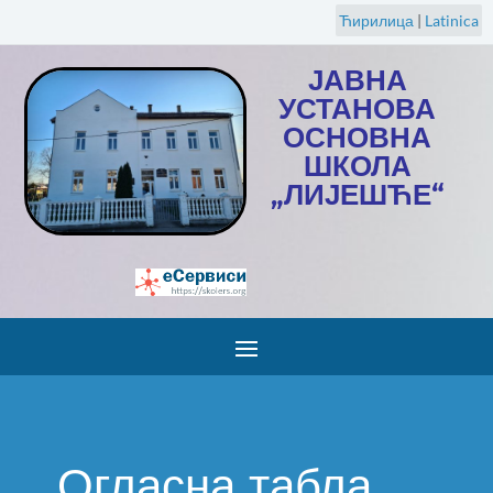
Ћирилица
|
Latinica
ЈАВНА
УСТАНОВА
ОСНОВНА
ШКОЛА
„ЛИЈЕШЋЕ“
Огласна табла