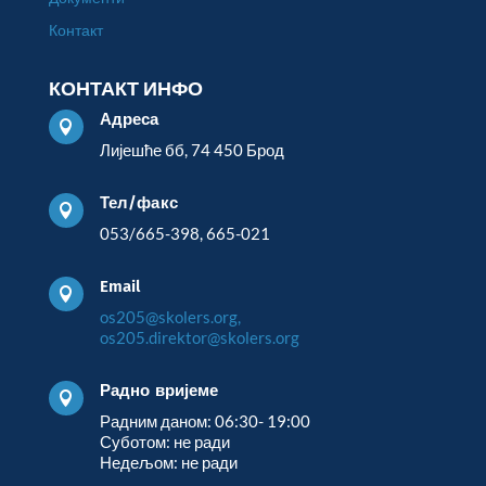
Контакт
КОНТАКТ ИНФО
Адреса

Лијешће бб, 74 450 Брод
Тел/факс

053/665-398, 665-021
Email

os205@skolers.org,
os205.direktor@skolers.org
Радно вријеме

Радним даном: 06:30- 19:00
Суботом: не ради
Недељом: не ради