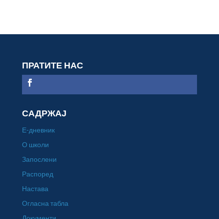
ПРАТИТЕ НАС
САДРЖАЈ
Е-дневник
О школи
Запослени
Распоред
Настава
Огласна табла
Документи