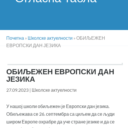
Почетна
»
Школске актуелности
»
ОБИЉЕЖЕН
ЕВРОПСКИ ДАН ЈЕЗИКА
ОБИЉЕЖЕН ЕВРОПСКИ ДАН
ЈЕЗИКА
27.09.2023
|
Школске актуелности
У нашој школи обиљежен је Европски дан језика.
Обиљежава се 26. септембра са циљем да се људи
широм Европе охрабре да уче стране језике и да се