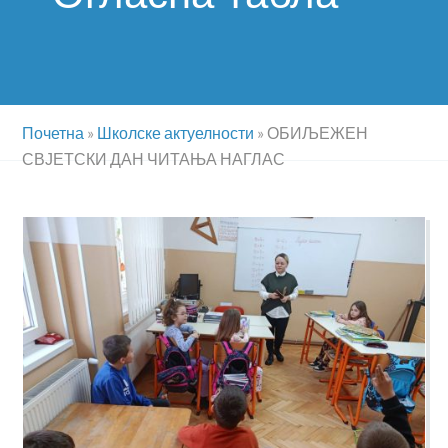
Почетна
»
Школске актуелности
»
ОБИЉЕЖЕН
СВЈЕТСКИ ДАН ЧИТАЊА НАГЛАС