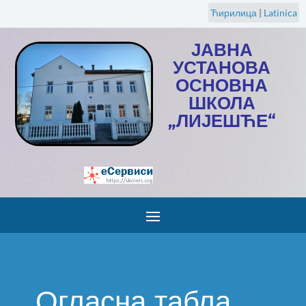
Ћирилица
|
Latinica
ЈАВНА
УСТАНОВА
ОСНОВНА
ШКОЛА
„ЛИЈЕШЋЕ“
Огласна табла