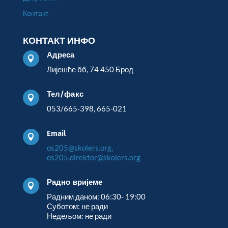
Контакт
КОНТАКТ ИНФО
Адреса

Лијешће бб, 74 450 Брод
Тел/факс

053/665-398, 665-021
Email

os205@skolers.org,
os205.direktor@skolers.org
Радно вријеме

Радним даном: 06:30- 19:00
Суботом: не ради
Недељом: не ради