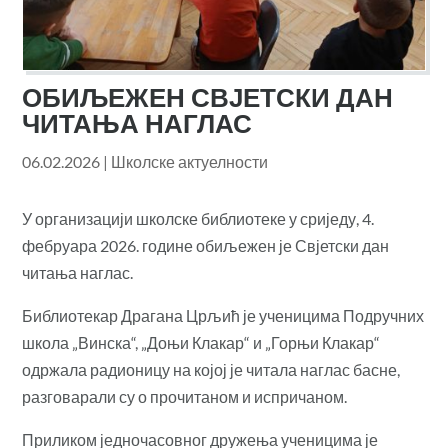
ОБИЉЕЖЕН СВЈЕТСКИ ДАН
ЧИТАЊА НАГЛАС
06.02.2026
|
Школске актуелности
У организацији школске библиотеке у сриједу, 4.
фебруара 2026. године обиљежен је Свјетски дан
читања наглас.
Библиотекар Драгана Црљић је ученицима Подручних
школа „Винска“, „Доњи Клакар“ и „Горњи Клакар“
одржала радионицу на којој је читала наглас басне,
разговарали су о прочитаном и испричаном.
Приликом једночасовног дружења ученицима је