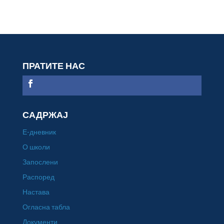
ПРАТИТЕ НАС
САДРЖАЈ
Е-дневник
О школи
Запослени
Распоред
Настава
Огласна табла
Документи