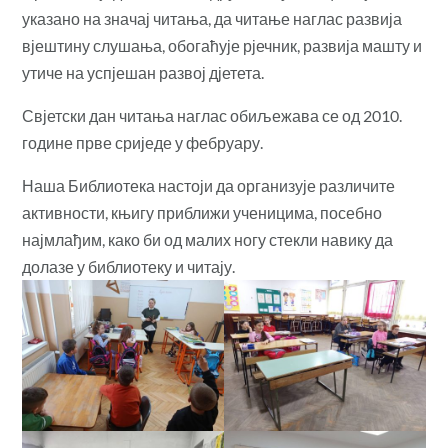
указано на значај читања, да читање наглас развија
вјештину слушања, обогаћује рјечник, развија машту и
утиче на успјешан развој дјетета.
Свјетски дан читања наглас обиљежава се од 2010.
године прве сриједе у фебруару.
Наша Библиотека настоји да организује различите
активности, књигу приближи ученицима, посебно
најмлађим, како би од малих ногу стекли навику да
долазе у библиотеку и читају.