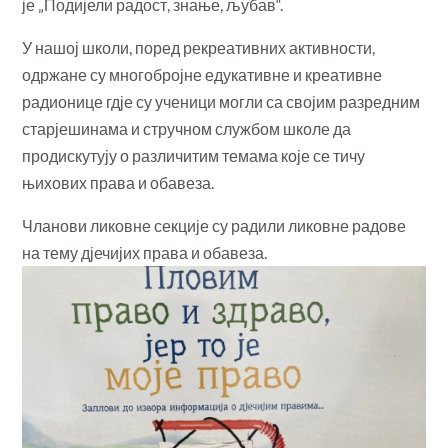
је „Подијели радост, знање, љубав“.
У нашој школи, поред рекреативних активности,
одржане су многобројне едукативне и креативне
радионице гдје су ученици могли са својим разредним
старјешинама и стручном службом школе да
продискутују о различитим темама које се тичу
њихових права и обавеза.
Чланови ликовне секције
су радили ликовне радове
на тему дјечијих права и обавеза.