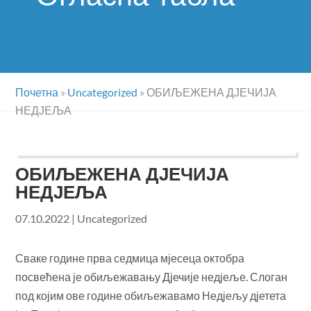
Почетна
»
Uncategorized
»
ОБИЉЕЖЕНА ДЈЕЧИЈА
НЕДЈЕЉА
ОБИЉЕЖЕНА ДЈЕЧИЈА
НЕДЈЕЉА
07.10.2022
|
Uncategorized
Сваке године прва седмица мјесеца октобра
посвећена је обиљежавању Дјечије недјеље. Слоган
под којим ове године обиљежавамо Недјељу дјетета