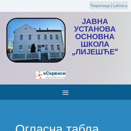
Ћирилица
|
Latinica
ЈАВНА
УСТАНОВА
ОСНОВНА
ШКОЛА
„ЛИЈЕШЋЕ“
Огласна табла