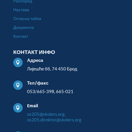
Распоред
Настава
Огласна табла
Документи
Контакт
КОНТАКТ ИНФО
Адреса

Лијешће бб, 74 450 Брод
Тел/факс

053/665-398, 665-021
Email

os205@skolers.org,
os205.direktor@skolers.org