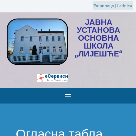
Ћирилица
|
Latinica
ЈАВНА
УСТАНОВА
ОСНОВНА
ШКОЛА
„ЛИЈЕШЋЕ“
Огласна табла