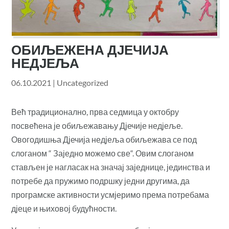
ОБИЉЕЖЕНА ДЈЕЧИЈА
НЕДЈЕЉА
06.10.2021
|
Uncategorized
Већ традиционално, прва седмица у октобру
посвећена је обиљежавању Дјечије недјеље.
Овогодишња Дјечија недјеља обиљежава се под
слоганом “ Заједно можемо све“. Овим слоганом
стављен је нагласак на значај заједнице, јединства и
потребе да пружимо подршку једни другима, да
програмске активности усмјеримо према потребама
дјеце и њиховој будућности.