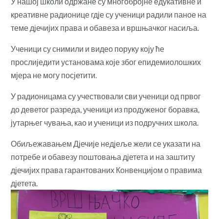
У нашој школи одржане су многобројне едукативне и
креативне радионице гдје су ученици радили паное
на
теме дјечијих права и обавеза и вршњачког насиља.
Ученици су снимили и видео поруку коју ће
прослиједити установама које због епидемиолошких
мјера не могу посјетити.
У радионицама су учествовали сви ученици од првог
до деветог разреда, ученици из продуженог боравка,
јутарњег чувања, као и ученици из подручних школа.
Обиљежавањем Дјечије недјеље жели се указати на
потребе и обавезу поштовања дјетета и на заштиту
дјечијих права гарантованих Конвенцијом о правима
дјетета.