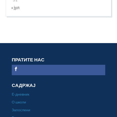
« јул
ПРАТИТЕ НАС
САДРЖАЈ
Е-дневник
О школи
Запослени