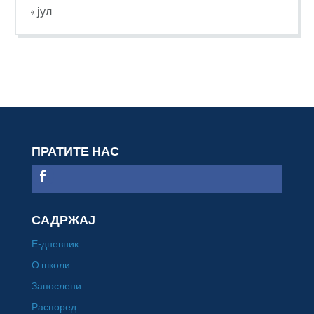
« јул
ПРАТИТЕ НАС
САДРЖАЈ
Е-дневник
О школи
Запослени
Распоред