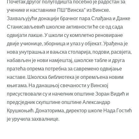
Почетак другог полугодишта посебно је радостан за
ученике и наставнике ПШ”Винска” из Винске.
Захваљујући донацији брачног пара Слађана и Данке
Станисављевић школске активности ће се од сада
одвијати лакше. У школи су комплетно реновиране
двије учионице, зборница и улаз у објекат. Урађена је
нова унутрашња и вањска столарија, подови, расвјета,
набављен је нови намјештај, школске табле и друга
пратећа опрема потребна за савремено одвијање
наставе. Школска библиотека је опремљена новим
књигама. На данашњој свечаности у Винској
присуствовали су и начелник општине Зоран Видић и
предсједник скупштине општине Александар
Крушкоњић. Донаторима, директор школе Нада Гостић
је уручила захвалнице.