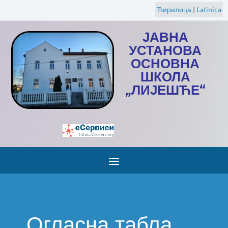
Ћирилица
|
Latinica
ЈАВНА
УСТАНОВА
ОСНОВНА
ШКОЛА
„ЛИЈЕШЋЕ“
Огласна табла