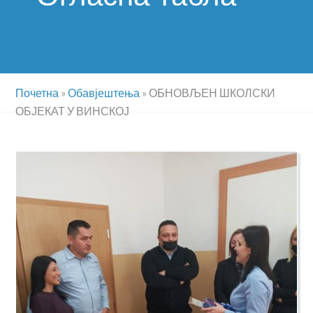
Почетна
»
Обавјештења
»
ОБНОВЉЕН ШКОЛСКИ
ОБЈЕКАТ У ВИНСКОЈ