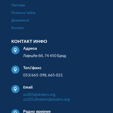
Настава
Огласна табла
Документи
Контакт
КОНТАКТ ИНФО
Адреса

Лијешће бб, 74 450 Брод
Тел/факс

053/665-398, 665-021
Email

os205@skolers.org,
os205.direktor@skolers.org
Радно вријеме