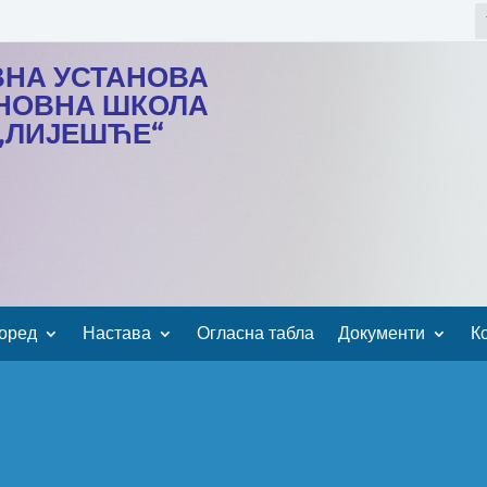
ВНА УСТАНОВА
НОВНА ШКОЛА
„ЛИЈЕШЋЕ“
оред
Настава
Огласна табла
Документи
К