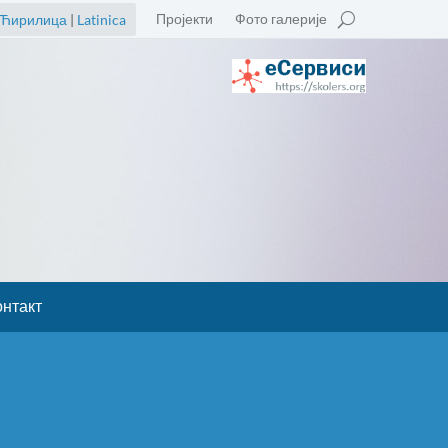
Пројекти
Фото галерије
Ћирилица
|
Latinica
онтакт