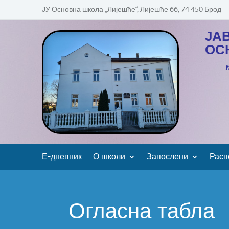
ЈУ Основна школа „Лијешће“, Лијешће бб, 74 450 Брод
ЈА
ОС
Е-дневник
О школи
Запослени
Расп
Огласна табла