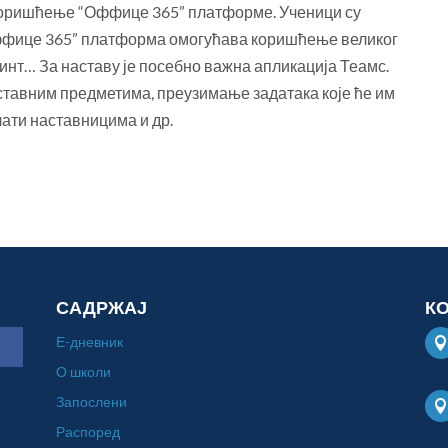
а коришћење “Оффице 365” платформе. Ученици су
Оффице 365” платформа омогућава коришћење великог
инт… За наставу је посебно важна апликација Теамс.
ставним предметима, преузимање задатака које ће им
лати наставницима и др.
САДРЖАЈ
К
Е-дневник
О школи
Запослени
Распоред