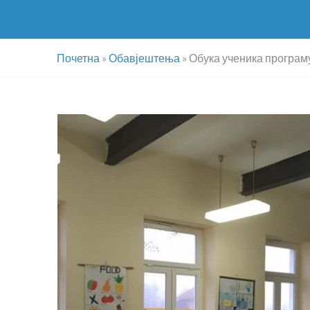
Почетна
»
Обавјештења
»
Обука ученика програ