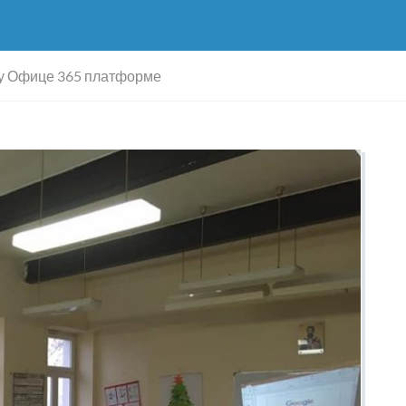
му Офице 365 платформе