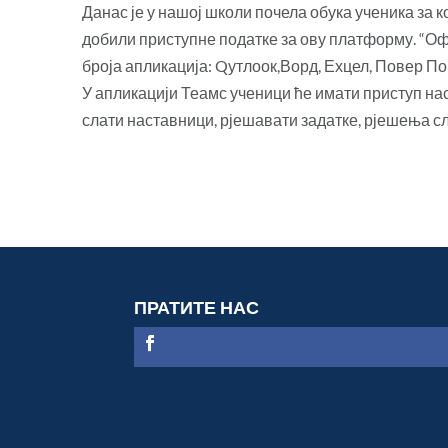
Данас је у нашој школи почела обука ученика з
добили приступне податке за ову платформу. “
броја апликација: Qутлоок,Ворд, Ехцел, Повер По
У апликацији Теамс ученици ће имати приступ на
слати наставници, рјешавати задатке, рјешења с
ПРАТИТЕ НАС