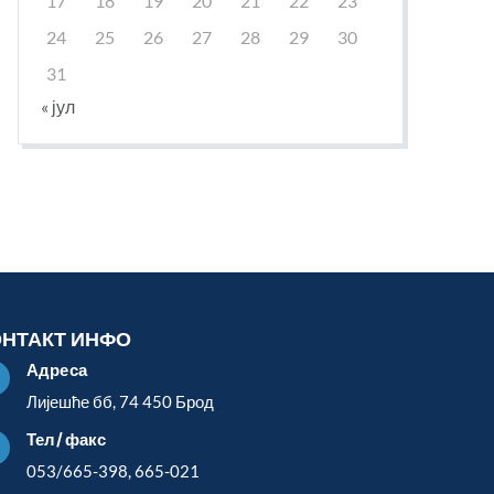
17
18
19
20
21
22
23
24
25
26
27
28
29
30
31
« јул
ОНТАКТ ИНФО
Адреса

Лијешће бб, 74 450 Брод
Тел/факс

053/665-398, 665-021