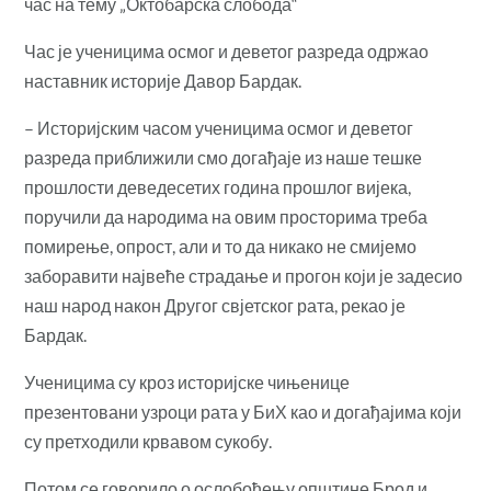
час на тему „Октобарска слобода“
Час је ученицима осмог и деветог разреда одржао
наставник историје Давор Бардак.
– Историјским часом ученицима осмог и деветог
разреда приближили смо догађаје из наше тешке
прошлости деведесетих година прошлог вијека,
поручили да народима на овим просторима треба
помирење, опрост, али и то да никако не
смијемо
заборавити највеће страдање и прогон који је задесио
наш народ након Другог свјетског рата, рекао је
Бардак.
Ученицима су кроз историјске чињенице
презентовани узроци рата у БиХ као и догађајима који
су претходили крвавом сукобу.
Потом се говорило о ослобођењу општине Брод и