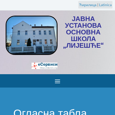
Ћирилица
|
Latinica
ЈАВНА
УСТАНОВА
ОСНОВНА
ШКОЛА
„ЛИЈЕШЋЕ“
Огласна табла