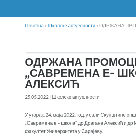
Почетна
»
Школске актуелности
»
ОДРЖАНА ПРОМ
ОДРЖАНА ПРОМОЦ
„САВРЕМЕНА Е- ШК
АЛЕКСИЋ
25.05.2022
|
Школске актуелности
У уторак, 24. маја 2022. год. у сали Скупштине о
„Савремена е – школа“ др Драгане Алексић и др 
факултет Универзитета у Сарајеву.