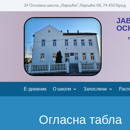
ЈУ Основна школа „Лијешће“, Лијешће бб, 74 450 Брод
ЈА
ОС
Е-дневник
О школи
Запослени
Расп
Огласна табла