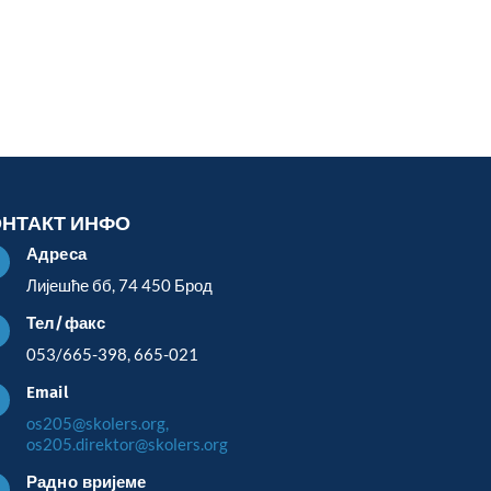
ОНТАКТ ИНФО
Адреса

Лијешће бб, 74 450 Брод
Тел/факс

053/665-398, 665-021
Email

os205@skolers.org,
os205.direktor@skolers.org
Радно вријеме
