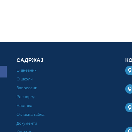
САДРЖАЈ
К
Е-дневник
О школи
Запослени
Распоред
Настава
Огласна табла
Документи
Контакт