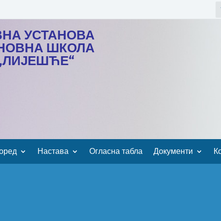
ВНА УСТАНОВА
НОВНА ШКОЛА
„ЛИЈЕШЋЕ“
оред
Настава
Огласна табла
Документи
К