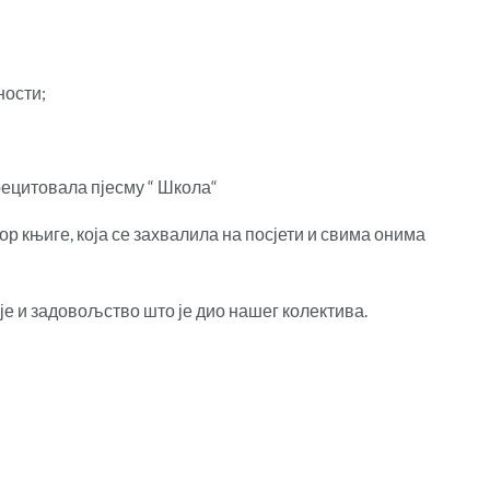
ности;
рецитовала пјесму “ Школа“
ор књиге, која се захвалила на посјети и свима онима
је и задовољство што је дио нашег колектива.