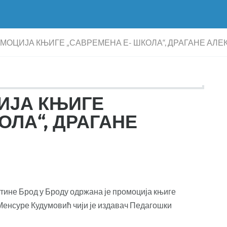
ОЦИЈА КЊИГЕ „САВРЕМЕНА Е- ШКОЛА“, ДРАГАНЕ АЛ
ИЈА КЊИГЕ
ОЛА“, ДРАГАНЕ
пштине Брод у Броду одржана је промоција књиге
Менсуре Кудумовић чији је издавач Педагошки