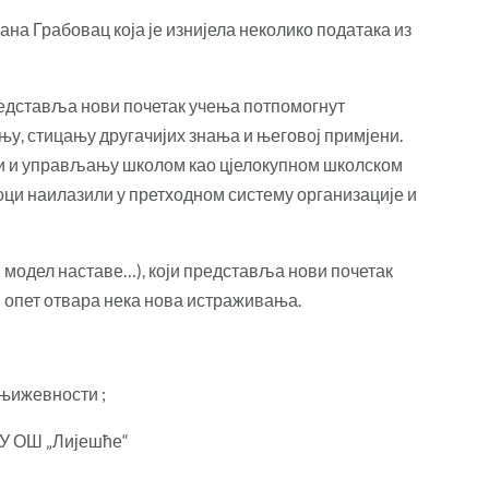
на Грабовац која је изнијела неколико података из
редставља нови почетак учења потпомогнут
у, стицању другачијих знања и његовој примјени.
цији и управљању школом као цјелокупном школском
оци наилазили у претходном систему организације и
модел наставе…), који представља нови почетак
и опет отвара нека нова истраживања.
књижевности ;
ЈУ ОШ „Лијешће“