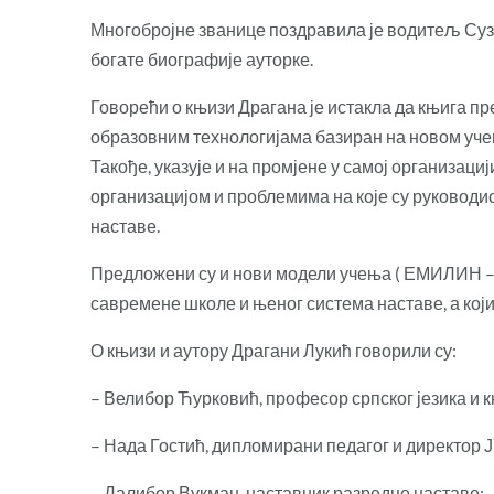
Многобројне званице поздравила је водитељ Суза
богате биографије ауторке.
Говорећи о књизи Драгана је истакла да књига п
образовним технологијама базиран на новом учењ
Такође, указује и на промјене у самој организа
организацијом и проблемима на које су руководи
наставе.
Предложени су и нови модели учења ( ЕМИЛИН – 
савремене школе и њеног система наставе, а кој
О књизи и аутору Драгани Лукић говорили су:
– Велибор Ћурковић, професор српског језика и 
– Нада Гостић, дипломирани педагог и директор 
– Далибор Вукман, наставник разредне наставе;