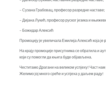
– Сузана Грабовац, професор разредне наставе;
– Дијана Лукић, професор руског језика и књижев
– Божидар Алексић
Промоцију је увеличала Емилија Алексић која је 
На крају промоције присутнима се обратила и аут
који су помогли да књига буде објављена.
Честитамо Драгани на великом успјеху! Част нам 
Желимо јој много среће и успјеха у даљем раду!