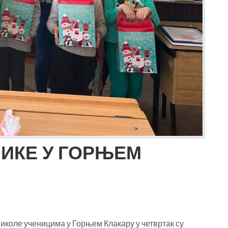
НИКЕ У ГОРЊЕМ
иколе ученицима у Горњем Клакару у четвртак су