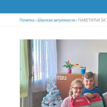
Почетна
»
Школске актуелности
»
ПАКЕТИЋИ ЗА 