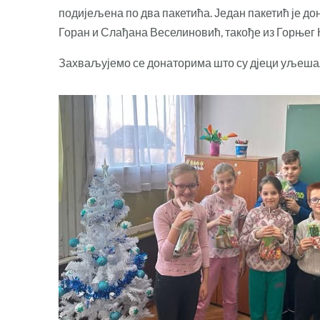
подијељена по два пакетића. Један пакетић је до
Горан и Слађана Веселиновић, такође из Горњег 
Захваљујемо се донаторима што су дјеци уљеша