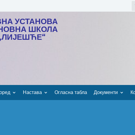
ВНА УСТАНОВА
НОВНА ШКОЛА
„ЛИЈЕШЋЕ“
оред
Настава
Огласна табла
Документи
К