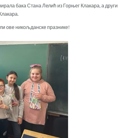
нирала бака Стана Лелић из Горњег Клакара, а други
Клакара.
ли ове никољданске празнике!