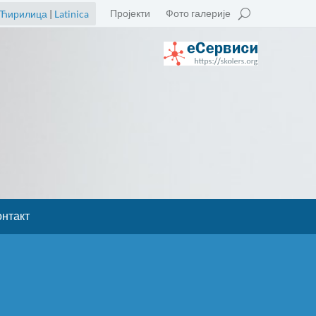
Пројекти
Фото галерије
Ћирилица
|
Latinica
онтакт