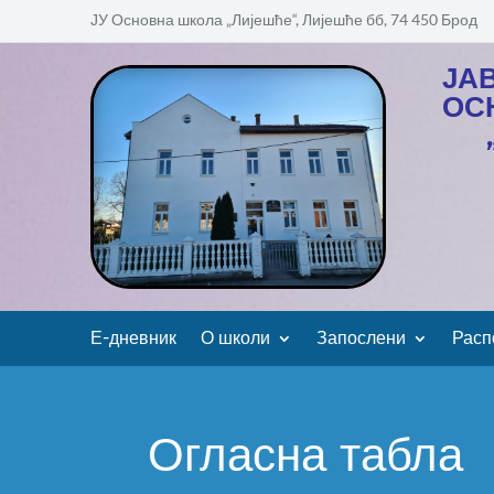
ЈУ Основна школа „Лијешће“, Лијешће бб, 74 450 Брод
ЈА
ОС
Е-дневник
О школи
Запослени
Расп
Огласна табла