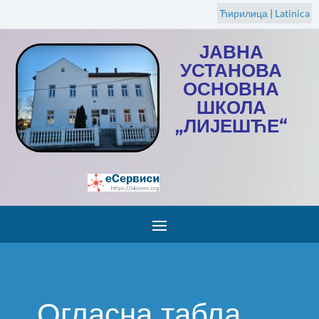
Ћирилица
|
Latinica
ЈАВНА
УСТАНОВА
ОСНОВНА
ШКОЛА
„ЛИЈЕШЋЕ“
Огласна табла