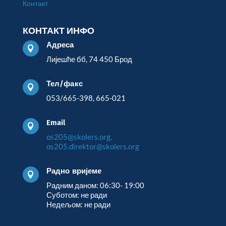
Контакт
КОНТАКТ ИНФО
Адреса

Лијешће бб, 74 450 Брод
Тел/факс

053/665-398, 665-021
Email

os205@skolers.org,
os205.direktor@skolers.org
Радно вријеме

Радним даном: 06:30- 19:00
Суботом: не ради
Недељом: не ради