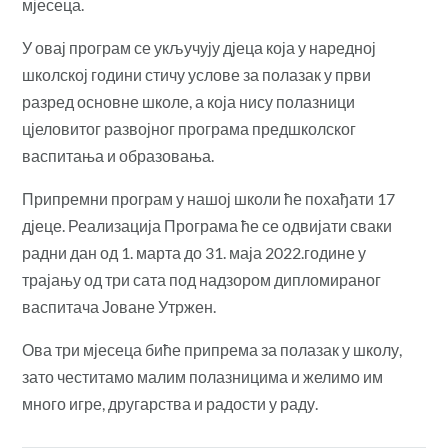
мјесеца.
У овај програм се укључују дјеца која у наредној
школској години стичу услове за полазак у први
разред основне школе, а која нису полазници
цјеловитог развојног програма предшколског
васпитања и образовања.
Припремни програм у нашој школи ће похађати 17
дјеце. Реализација Програма ће се
одвијати сваки
радни дан од 1. марта до 31. маја 2022.године у
трајању од три сата под надзором дипломираног
васпитача Јоване Утржен.
Ова три мјесеца биће припрема за полазак у школу,
зато честитамо малим полазницима и желимо им
много игре, другарства и радости у раду.