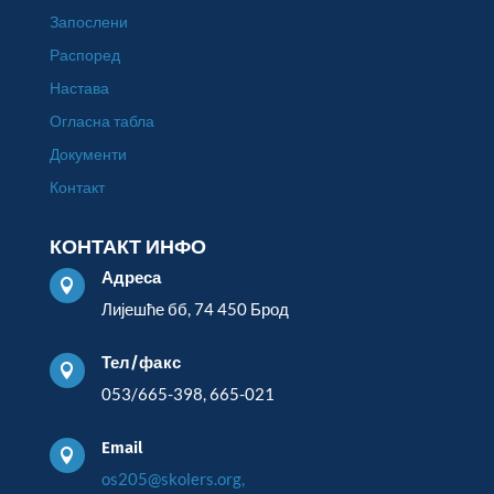
Запослени
Распоред
Настава
Огласна табла
Документи
Контакт
КОНТАКТ ИНФО
Адреса

Лијешће бб, 74 450 Брод
Тел/факс

053/665-398, 665-021
Email

os205@skolers.org,