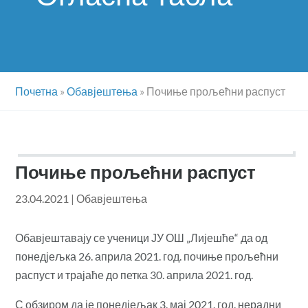
Почетна
»
Обавјештења
»
Почиње прољећни распуст
Почиње прољећни распуст
23.04.2021
|
Обавјештења
Обавјештавају се ученици ЈУ ОШ „Лијешће“ да од
понедјељка 26. априла 2021. год. почиње прољећни
распуст и трајаће до петка 30. априла 2021. год.
С обзиром да је понедјељак 3. мај 2021. год. нерадни