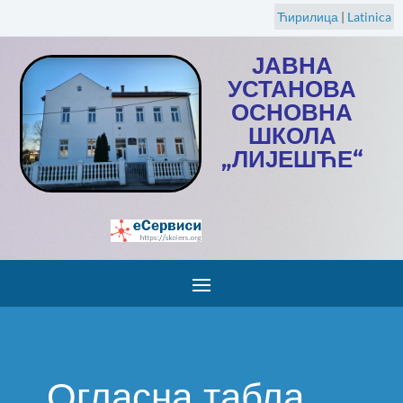
Ћирилица
|
Latinica
ЈАВНА
УСТАНОВА
ОСНОВНА
ШКОЛА
„ЛИЈЕШЋЕ“
Огласна табла