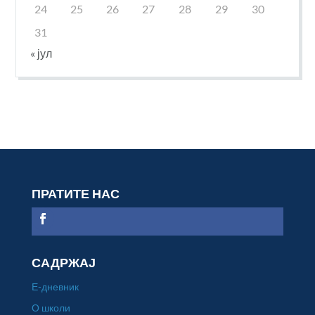
24
25
26
27
28
29
30
31
« јул
ПРАТИТЕ НАС
САДРЖАЈ
Е-дневник
О школи