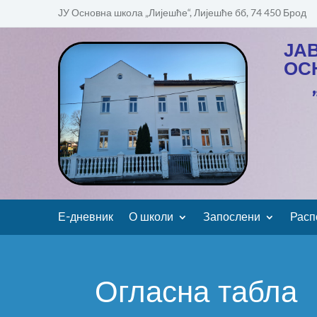
ЈУ Основна школа „Лијешће“, Лијешће бб, 74 450 Брод
ЈА
ОС
Е-дневник
О школи
Запослени
Расп
Огласна табла