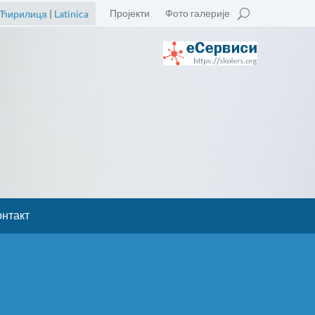
Пројекти
Фото галерије
Ћирилица
|
Latinica
онтакт