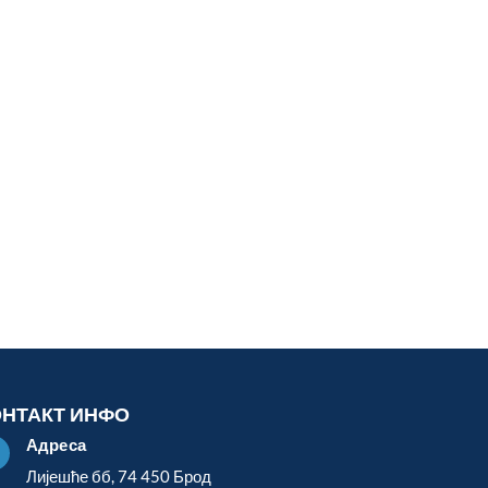
ОНТАКТ ИНФО
Адреса

Лијешће бб, 74 450 Брод