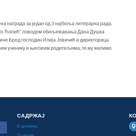
а награда за један од 3 најбоља литерарна рада.
анко Ћопић” поводом обиљежавања Дана Душка
ине Брод господин Илија Јовичић и директорица
ем ученику и његовим родитељима, те му желимо
САДРЖАЈ
К
Е-дневник
О школи