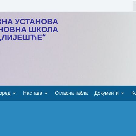
ВНА УСТАНОВА
НОВНА ШКОЛА
„ЛИЈЕШЋЕ“
оред
Настава
Огласна табла
Документи
К