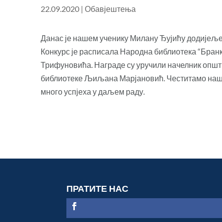
22.09.2020
|
Обавјештења
Данас је нашем ученику Милану Ђујићу додијељен
Конкурс је расписала Народна библиотека “Бр
Трифуновића. Награде су уручили начелник општ
библиотеке Љиљана Марјановић. Честитамо наш
много успјеха у даљем раду.
ПРАТИТЕ НАС