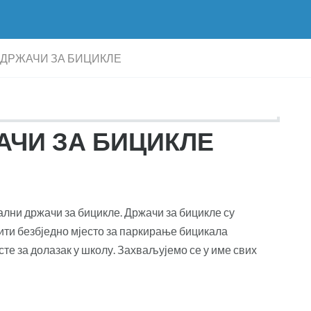
ДРЖАЧИ ЗА БИЦИКЛЕ
ЧИ ЗА БИЦИКЛЕ
лни држачи за бицикле. Држачи за бицикле су
ити безбједно мјесто за паркирање бицикала
сте за долазак у школу. Захваљујемо се у име свих