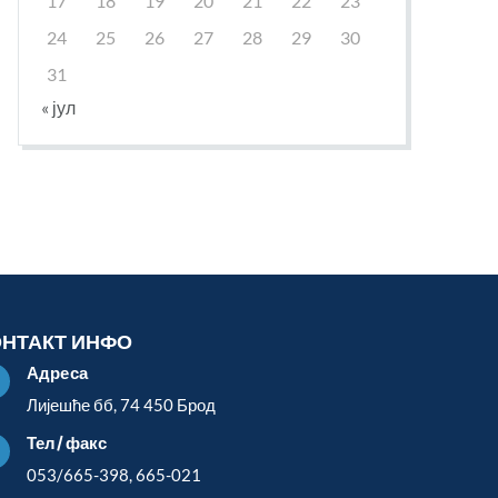
17
18
19
20
21
22
23
24
25
26
27
28
29
30
31
« јул
ОНТАКТ ИНФО
Адреса

Лијешће бб, 74 450 Брод
Тел/факс

053/665-398, 665-021