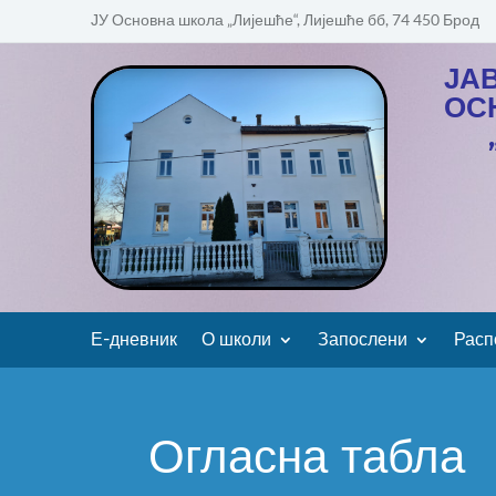
ЈУ Основна школа „Лијешће“, Лијешће бб, 74 450 Брод
ЈА
ОС
Е-дневник
О школи
Запослени
Расп
Огласна табла