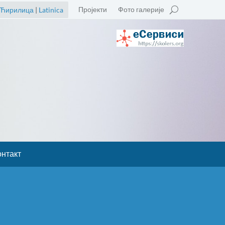
Пројекти
Фото галерије
Ћирилица
|
Latinica
онтакт