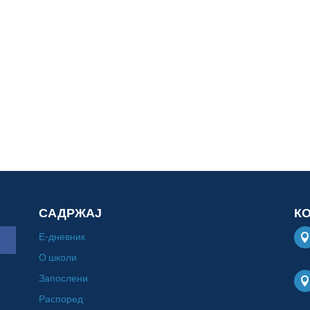
САДРЖАЈ
К
Е-дневник
О школи
Запослени
Распоред