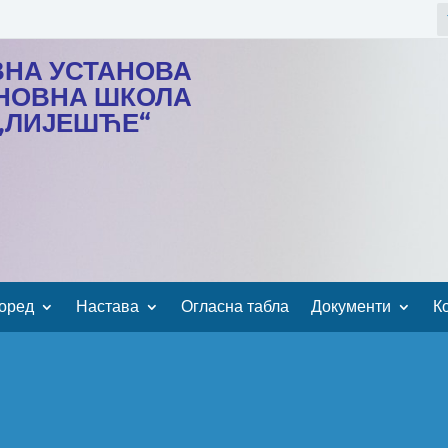
ВНА УСТАНОВА
НОВНА ШКОЛА
„ЛИЈЕШЋЕ“
оред
Настава
Огласна табла
Документи
К